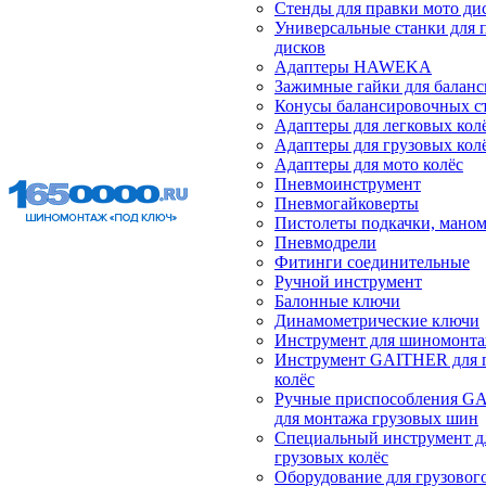
Стенды для правки мото ди
Универсальные станки для 
дисков
Адаптеры HAWEKA
Зажимные гайки для балан
Конусы балансировочных с
Адаптеры для легковых кол
Адаптеры для грузовых кол
Адаптеры для мото колёс
Пневмоинструмент
Пневмогайковерты
Пистолеты подкачки, мано
Пневмодрели
Фитинги соединительные
Ручной инструмент
Балонные ключи
Динамометрические ключи
Инструмент для шиномонт
Инструмент GAITHER для 
колёс
Ручные приспособления G
для монтажа грузовых шин
Специальный инструмент д
грузовых колёс
Оборудование для грузового