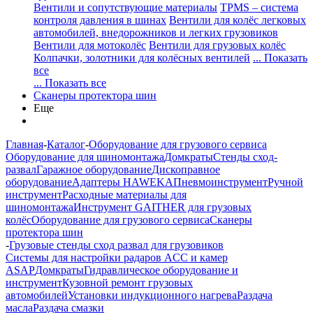
Вентили и сопутствующие материалы
TPMS – система
контроля давления в шинах
Вентили для колёс легковых
автомобилей, внедорожников и легких грузовиков
Вентили для мотоколёс
Вентили для грузовых колёс
Колпачки, золотники для колёсных вентилей
... Показать
все
... Показать все
Сканеры протектора шин
Еще
Главная
-
Каталог
-
Оборудование для грузового сервиса
Оборудование для шиномонтажа
Домкраты
Стенды сход-
развал
Гаражное оборудование
Дископравное
оборудование
Адаптеры HAWEKA
Пневмоинструмент
Ручной
инструмент
Расходные материалы для
шиномонтажа
Инструмент GAITHER для грузовых
колёс
Оборудование для грузового сервиса
Сканеры
протектора шин
-
Грузовые стенды сход развал для грузовиков
Системы для настройки радаров ACC и камер
ASAP
Домкраты
Гидравлическое оборудование и
инструмент
Кузовной ремонт грузовых
автомобилей
Установки индукционного нагрева
Раздача
масла
Раздача смазки