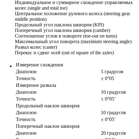
Индивидуальное и суммарное схождение управляемых
колес (single and total toe)
Центральное положение рулевого колеса (steering gear
middle position)
Продольный угол наклона шкворня (KPI)
Поперечный угол наклона шкворня (camber)
Соотношение углов в повороте (toe-out on turns)
Максимальный угол поворота (maximum steering angle)
Развал колес (caster)
Перекос и сдвиг осей (out of square of the axles)
Измерение схождения
Диапозон
5 градусов
Точность
± 0°05
Измерение развала
Диапозон
10 градусов
Точность
± 0°05’
Продольный наклон шкворня
Диапозон
10 градусов
Точность
± 0°05’
Поперечный наклон шкворня
Диапозон
20 градусов