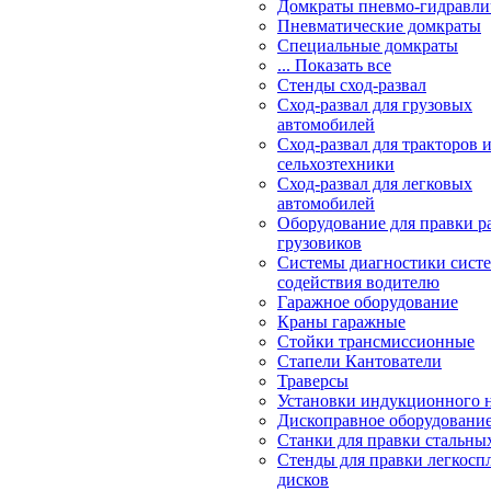
Домкраты пневмо-гидравли
Пневматические домкраты
Специальные домкраты
... Показать все
Стенды сход-развал
Сход-развал для грузовых
автомобилей
Сход-развал для тракторов 
сельхозтехники
Сход-развал для легковых
автомобилей
Оборудование для правки р
грузовиков
Системы диагностики сис
содействия водителю
Гаражное оборудование
Краны гаражные
Стойки трансмиссионные
Стапели Кантователи
Траверсы
Установки индукционного 
Дископравное оборудовани
Станки для правки стальны
Стенды для правки легкосп
дисков