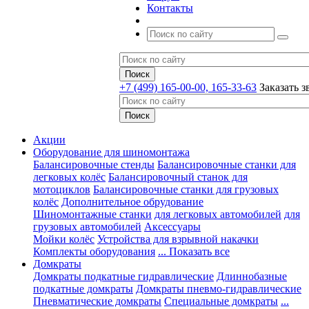
Контакты
+7 (499) 165-00-00, 165-33-63
Заказать з
Акции
Оборудование для шиномонтажа
Балансировочные стенды
Балансировочные станки для
легковых колёс
Балансировочный станок для
мотоциклов
Балансировочные станки для грузовых
колёс
Дополнительное обрудование
Шиномонтажные станки
для легковых автомобилей
для
грузовых автомобилей
Аксессуары
Мойки колёс
Устройства для взрывной накачки
Комплекты оборудования
... Показать все
Домкраты
Домкраты подкатные гидравлические
Длиннобазные
подкатные домкраты
Домкраты пневмо-гидравлические
Пневматические домкраты
Специальные домкраты
...