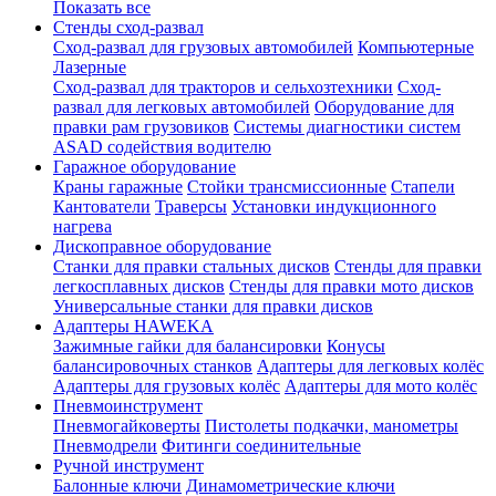
Показать все
Стенды сход-развал
Сход-развал для грузовых автомобилей
Компьютерные
Лазерные
Сход-развал для тракторов и сельхозтехники
Сход-
развал для легковых автомобилей
Оборудование для
правки рам грузовиков
Системы диагностики систем
ASAD содействия водителю
Гаражное оборудование
Краны гаражные
Стойки трансмиссионные
Стапели
Кантователи
Траверсы
Установки индукционного
нагрева
Дископравное оборудование
Станки для правки стальных дисков
Стенды для правки
легкосплавных дисков
Стенды для правки мото дисков
Универсальные станки для правки дисков
Адаптеры HAWEKA
Зажимные гайки для балансировки
Конусы
балансировочных станков
Адаптеры для легковых колёс
Адаптеры для грузовых колёс
Адаптеры для мото колёс
Пневмоинструмент
Пневмогайковерты
Пистолеты подкачки, манометры
Пневмодрели
Фитинги соединительные
Ручной инструмент
Балонные ключи
Динамометрические ключи