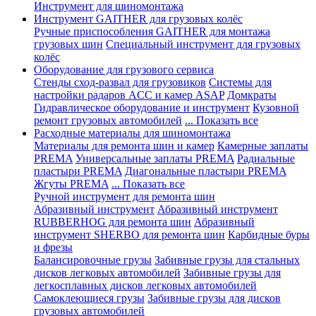
Инструмент для шиномонтажа
Инструмент GAITHER для грузовых колёс
Ручные приспособления GAITHER для монтажа
грузовых шин
Специальный инструмент для грузовых
колёс
Оборудование для грузового сервиса
Стенды сход-развал для грузовиков
Системы для
настройки радаров ACC и камер ASAP
Домкраты
Гидравлическое оборудование и инструмент
Кузовной
ремонт грузовых автомобилей
... Показать все
Расходные материалы для шиномонтажа
Материалы для ремонта шин и камер
Камерные заплаты
PREMA
Универсальные заплаты PREMA
Радиальные
пластыри PREMA
Диагональные пластыри PREMA
Жгуты PREMA
... Показать все
Ручной инструмент для ремонта шин
Абразивный инструмент
Абразивный инструмент
RUBBERHOG для ремонта шин
Абразивный
инструмент SHERBO для ремонта шин
Карбидные буры
и фрезы
Балансировочные грузы
Забивные грузы для стальных
дисков легковых автомобилей
Забивные грузы для
легкосплавных дисков легковых автомобилей
Самоклеющиеся грузы
Забивные грузы для дисков
грузовых автомобилей