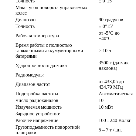
Точность
± 0°15’
Макс. угол поворота управляемых
колес
Диапозон
90 градусов
Точность
± 0°15’
от -5°С до
Рабочая температура
+40°С
Время работы с полностью
заряженными аккумуляторными
> 10 ч
батареями
3500 г (датчик
Ударопрочность датчика
наклона)
Радиомодуль:
от 433,05 до
Диапазон частот
434,79 МГц
Подстройка частоты
Автоматическая
Число радиоканалов
10
Излучаемая мощность
10 мВт
Зарядное устройство:
Рабочее напряжение
100 - 240 Вольт
Грузоподъемность поворотной
5 – 7 т / шт.
площадки