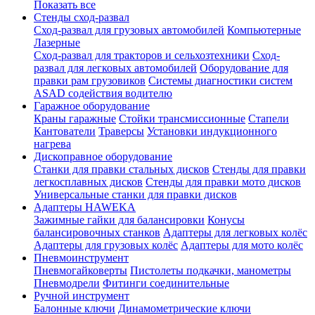
Показать все
Стенды сход-развал
Сход-развал для грузовых автомобилей
Компьютерные
Лазерные
Сход-развал для тракторов и сельхозтехники
Сход-
развал для легковых автомобилей
Оборудование для
правки рам грузовиков
Системы диагностики систем
ASAD содействия водителю
Гаражное оборудование
Краны гаражные
Стойки трансмиссионные
Стапели
Кантователи
Траверсы
Установки индукционного
нагрева
Дископравное оборудование
Станки для правки стальных дисков
Стенды для правки
легкосплавных дисков
Стенды для правки мото дисков
Универсальные станки для правки дисков
Адаптеры HAWEKA
Зажимные гайки для балансировки
Конусы
балансировочных станков
Адаптеры для легковых колёс
Адаптеры для грузовых колёс
Адаптеры для мото колёс
Пневмоинструмент
Пневмогайковерты
Пистолеты подкачки, манометры
Пневмодрели
Фитинги соединительные
Ручной инструмент
Балонные ключи
Динамометрические ключи