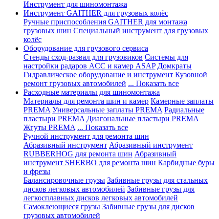
Инструмент для шиномонтажа
Инструмент GAITHER для грузовых колёс
Ручные приспособления GAITHER для монтажа
грузовых шин
Специальный инструмент для грузовых
колёс
Оборудование для грузового сервиса
Стенды сход-развал для грузовиков
Системы для
настройки радаров ACC и камер ASAP
Домкраты
Гидравлическое оборудование и инструмент
Кузовной
ремонт грузовых автомобилей
... Показать все
Расходные материалы для шиномонтажа
Материалы для ремонта шин и камер
Камерные заплаты
PREMA
Универсальные заплаты PREMA
Радиальные
пластыри PREMA
Диагональные пластыри PREMA
Жгуты PREMA
... Показать все
Ручной инструмент для ремонта шин
Абразивный инструмент
Абразивный инструмент
RUBBERHOG для ремонта шин
Абразивный
инструмент SHERBO для ремонта шин
Карбидные буры
и фрезы
Балансировочные грузы
Забивные грузы для стальных
дисков легковых автомобилей
Забивные грузы для
легкосплавных дисков легковых автомобилей
Самоклеющиеся грузы
Забивные грузы для дисков
грузовых автомобилей