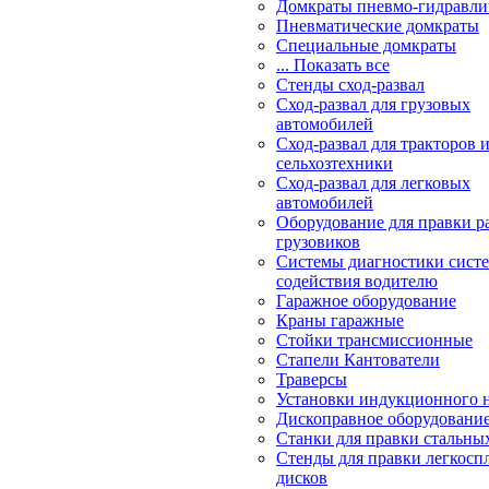
Домкраты пневмо-гидравли
Пневматические домкраты
Специальные домкраты
... Показать все
Стенды сход-развал
Сход-развал для грузовых
автомобилей
Сход-развал для тракторов 
сельхозтехники
Сход-развал для легковых
автомобилей
Оборудование для правки р
грузовиков
Системы диагностики сис
содействия водителю
Гаражное оборудование
Краны гаражные
Стойки трансмиссионные
Стапели Кантователи
Траверсы
Установки индукционного 
Дископравное оборудовани
Станки для правки стальны
Стенды для правки легкосп
дисков