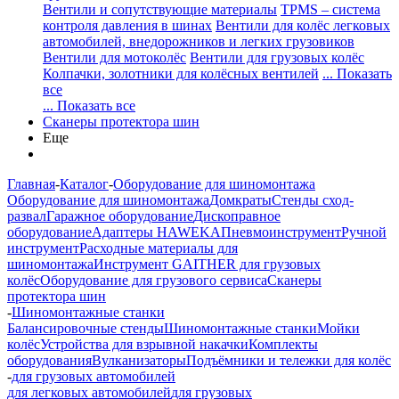
Вентили и сопутствующие материалы
TPMS – система
контроля давления в шинах
Вентили для колёс легковых
автомобилей, внедорожников и легких грузовиков
Вентили для мотоколёс
Вентили для грузовых колёс
Колпачки, золотники для колёсных вентилей
... Показать
все
... Показать все
Сканеры протектора шин
Еще
Главная
-
Каталог
-
Оборудование для шиномонтажа
Оборудование для шиномонтажа
Домкраты
Стенды сход-
развал
Гаражное оборудование
Дископравное
оборудование
Адаптеры HAWEKA
Пневмоинструмент
Ручной
инструмент
Расходные материалы для
шиномонтажа
Инструмент GAITHER для грузовых
колёс
Оборудование для грузового сервиса
Сканеры
протектора шин
-
Шиномонтажные станки
Балансировочные стенды
Шиномонтажные станки
Мойки
колёс
Устройства для взрывной накачки
Комплекты
оборудования
Вулканизаторы
Подъёмники и тележки для колёс
-
для грузовых автомобилей
для легковых автомобилей
для грузовых