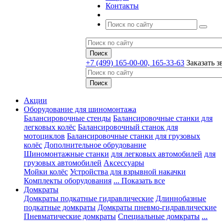
Контакты
+7 (499) 165-00-00, 165-33-63
Заказать з
Акции
Оборудование для шиномонтажа
Балансировочные стенды
Балансировочные станки для
легковых колёс
Балансировочный станок для
мотоциклов
Балансировочные станки для грузовых
колёс
Дополнительное обрудование
Шиномонтажные станки
для легковых автомобилей
для
грузовых автомобилей
Аксессуары
Мойки колёс
Устройства для взрывной накачки
Комплекты оборудования
... Показать все
Домкраты
Домкраты подкатные гидравлические
Длиннобазные
подкатные домкраты
Домкраты пневмо-гидравлические
Пневматические домкраты
Специальные домкраты
...