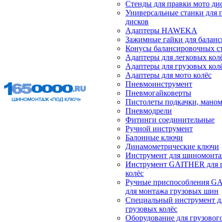
Стенды для правки мото ди
Универсальные станки для 
дисков
Адаптеры HAWEKA
Зажимные гайки для балан
Конусы балансировочных с
Адаптеры для легковых кол
Адаптеры для грузовых кол
Адаптеры для мото колёс
Пневмоинструмент
Пневмогайковерты
Пистолеты подкачки, мано
Пневмодрели
Фитинги соединительные
Ручной инструмент
Балонные ключи
Динамометрические ключи
Инструмент для шиномонт
Инструмент GAITHER для 
колёс
Ручные приспособления G
для монтажа грузовых шин
Специальный инструмент д
грузовых колёс
Оборудование для грузового