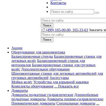
Контакты
+7 (499) 165-00-00, 165-33-63
Заказать з
Акции
Оборудование для шиномонтажа
Балансировочные стенды
Балансировочные станки для
легковых колёс
Балансировочный станок для
мотоциклов
Балансировочные станки для грузовых
колёс
Дополнительное обрудование
Шиномонтажные станки
для легковых автомобилей
для
грузовых автомобилей
Аксессуары
Мойки колёс
Устройства для взрывной накачки
Комплекты оборудования
... Показать все
Домкраты
Домкраты подкатные гидравлические
Длиннобазные
подкатные домкраты
Домкраты пневмо-гидравлические
Пневматические домкраты
Специальные домкраты
...