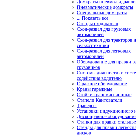
Домкраты пневмо-гидравли
Пневматические домкраты
Специальные домкраты
... Показать все
Стенды сход-развал
Сход-развал для грузовых
автомобилей
Сход-развал для тракторов 
сельхозтехники
Сход-развал для легковых
автомобилей
Оборудование для правки р
грузовиков
Системы диагностики сис
содействия водителю
Гаражное оборудование
Краны гаражные
Стойки трансмиссионные
Стапели Кантователи
Траверсы
Установки индукционного 
Дископравное оборудовани
Станки для правки стальны
Стенды для правки легкосп
дисков