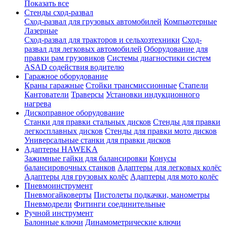
Показать все
Стенды сход-развал
Сход-развал для грузовых автомобилей
Компьютерные
Лазерные
Сход-развал для тракторов и сельхозтехники
Сход-
развал для легковых автомобилей
Оборудование для
правки рам грузовиков
Системы диагностики систем
ASAD содействия водителю
Гаражное оборудование
Краны гаражные
Стойки трансмиссионные
Стапели
Кантователи
Траверсы
Установки индукционного
нагрева
Дископравное оборудование
Станки для правки стальных дисков
Стенды для правки
легкосплавных дисков
Стенды для правки мото дисков
Универсальные станки для правки дисков
Адаптеры HAWEKA
Зажимные гайки для балансировки
Конусы
балансировочных станков
Адаптеры для легковых колёс
Адаптеры для грузовых колёс
Адаптеры для мото колёс
Пневмоинструмент
Пневмогайковерты
Пистолеты подкачки, манометры
Пневмодрели
Фитинги соединительные
Ручной инструмент
Балонные ключи
Динамометрические ключи