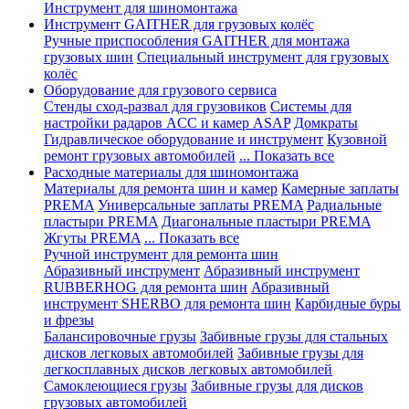
Инструмент для шиномонтажа
Инструмент GAITHER для грузовых колёс
Ручные приспособления GAITHER для монтажа
грузовых шин
Специальный инструмент для грузовых
колёс
Оборудование для грузового сервиса
Стенды сход-развал для грузовиков
Системы для
настройки радаров ACC и камер ASAP
Домкраты
Гидравлическое оборудование и инструмент
Кузовной
ремонт грузовых автомобилей
... Показать все
Расходные материалы для шиномонтажа
Материалы для ремонта шин и камер
Камерные заплаты
PREMA
Универсальные заплаты PREMA
Радиальные
пластыри PREMA
Диагональные пластыри PREMA
Жгуты PREMA
... Показать все
Ручной инструмент для ремонта шин
Абразивный инструмент
Абразивный инструмент
RUBBERHOG для ремонта шин
Абразивный
инструмент SHERBO для ремонта шин
Карбидные буры
и фрезы
Балансировочные грузы
Забивные грузы для стальных
дисков легковых автомобилей
Забивные грузы для
легкосплавных дисков легковых автомобилей
Самоклеющиеся грузы
Забивные грузы для дисков
грузовых автомобилей