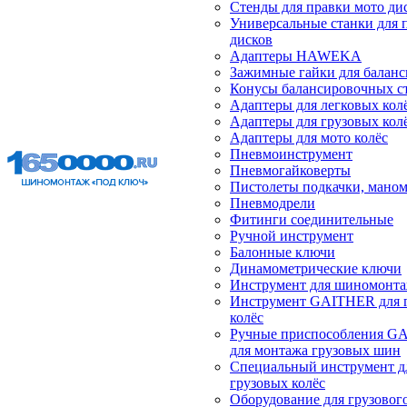
Стенды для правки мото ди
Универсальные станки для 
дисков
Адаптеры HAWEKA
Зажимные гайки для балан
Конусы балансировочных с
Адаптеры для легковых кол
Адаптеры для грузовых кол
Адаптеры для мото колёс
Пневмоинструмент
Пневмогайковерты
Пистолеты подкачки, мано
Пневмодрели
Фитинги соединительные
Ручной инструмент
Балонные ключи
Динамометрические ключи
Инструмент для шиномонт
Инструмент GAITHER для 
колёс
Ручные приспособления G
для монтажа грузовых шин
Специальный инструмент д
грузовых колёс
Оборудование для грузового