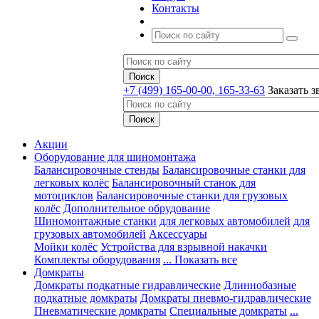
Контакты
+7 (499) 165-00-00, 165-33-63
Заказать з
Акции
Оборудование для шиномонтажа
Балансировочные стенды
Балансировочные станки для
легковых колёс
Балансировочный станок для
мотоциклов
Балансировочные станки для грузовых
колёс
Дополнительное обрудование
Шиномонтажные станки
для легковых автомобилей
для
грузовых автомобилей
Аксессуары
Мойки колёс
Устройства для взрывной накачки
Комплекты оборудования
... Показать все
Домкраты
Домкраты подкатные гидравлические
Длиннобазные
подкатные домкраты
Домкраты пневмо-гидравлические
Пневматические домкраты
Специальные домкраты
...