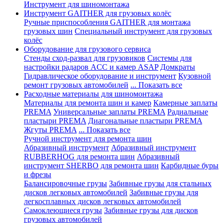
Инструмент для шиномонтажа
Инструмент GAITHER для грузовых колёс
Ручные приспособления GAITHER для монтажа
грузовых шин
Специальный инструмент для грузовых
колёс
Оборудование для грузового сервиса
Стенды сход-развал для грузовиков
Системы для
настройки радаров ACC и камер ASAP
Домкраты
Гидравлическое оборудование и инструмент
Кузовной
ремонт грузовых автомобилей
... Показать все
Расходные материалы для шиномонтажа
Материалы для ремонта шин и камер
Камерные заплаты
PREMA
Универсальные заплаты PREMA
Радиальные
пластыри PREMA
Диагональные пластыри PREMA
Жгуты PREMA
... Показать все
Ручной инструмент для ремонта шин
Абразивный инструмент
Абразивный инструмент
RUBBERHOG для ремонта шин
Абразивный
инструмент SHERBO для ремонта шин
Карбидные буры
и фрезы
Балансировочные грузы
Забивные грузы для стальных
дисков легковых автомобилей
Забивные грузы для
легкосплавных дисков легковых автомобилей
Самоклеющиеся грузы
Забивные грузы для дисков
грузовых автомобилей