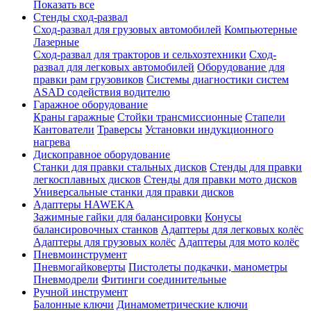
Показать все
Стенды сход-развал
Сход-развал для грузовых автомобилей
Компьютерные
Лазерные
Сход-развал для тракторов и сельхозтехники
Сход-
развал для легковых автомобилей
Оборудование для
правки рам грузовиков
Системы диагностики систем
ASAD содействия водителю
Гаражное оборудование
Краны гаражные
Стойки трансмиссионные
Стапели
Кантователи
Траверсы
Установки индукционного
нагрева
Дископравное оборудование
Станки для правки стальных дисков
Стенды для правки
легкосплавных дисков
Стенды для правки мото дисков
Универсальные станки для правки дисков
Адаптеры HAWEKA
Зажимные гайки для балансировки
Конусы
балансировочных станков
Адаптеры для легковых колёс
Адаптеры для грузовых колёс
Адаптеры для мото колёс
Пневмоинструмент
Пневмогайковерты
Пистолеты подкачки, манометры
Пневмодрели
Фитинги соединительные
Ручной инструмент
Балонные ключи
Динамометрические ключи