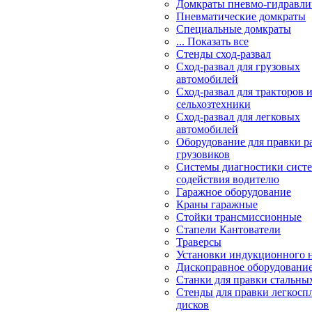
Домкраты пневмо-гидравли
Пневматические домкраты
Специальные домкраты
... Показать все
Стенды сход-развал
Сход-развал для грузовых
автомобилей
Сход-развал для тракторов 
сельхозтехники
Сход-развал для легковых
автомобилей
Оборудование для правки р
грузовиков
Системы диагностики сис
содействия водителю
Гаражное оборудование
Краны гаражные
Стойки трансмиссионные
Стапели Кантователи
Траверсы
Установки индукционного 
Дископравное оборудовани
Станки для правки стальны
Стенды для правки легкосп
дисков