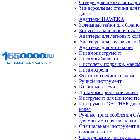
Стенды для правки мото ди
Универсальные станки для 
дисков
Адаптеры HAWEKA
Зажимные гайки для балан
Конусы балансировочных с
Адаптеры для легковых кол
Адаптеры для грузовых кол
Адаптеры для мото колёс
Пневмоинструмент
Пневмогайковерты
Пистолеты подкачки, мано
Пневмодрели
Фитинги соединительные
Ручной инструмент
Балонные ключи
Динамометрические ключи
Инструмент для шиномонт
Инструмент GAITHER для 
колёс
Ручные приспособления G
для монтажа грузовых шин
Специальный инструмент д
грузовых колёс
Оборудование для грузового