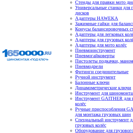
Стенды для правки мото ди
Универсальные станки для 
дисков
Адаптеры HAWEKA
Зажимные гайки для балан
Конусы балансировочных с
Адаптеры для легковых кол
Адаптеры для грузовых кол
Адаптеры для мото колёс
Пневмоинструмент
Пневмогайковерты
Пистолеты подкачки, мано
Пневмодрели
Фитинги соединительные
Ручной инструмент
Балонные ключи
Динамометрические ключи
Инструмент для шиномонт
Инструмент GAITHER для 
колёс
Ручные приспособления G
для монтажа грузовых шин
Специальный инструмент д
грузовых колёс
Оборудование для грузового