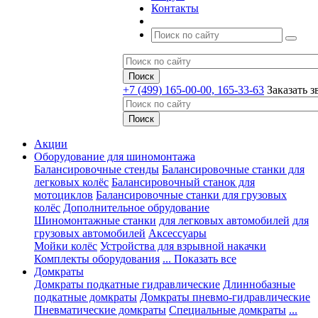
Контакты
+7 (499) 165-00-00, 165-33-63
Заказать з
Акции
Оборудование для шиномонтажа
Балансировочные стенды
Балансировочные станки для
легковых колёс
Балансировочный станок для
мотоциклов
Балансировочные станки для грузовых
колёс
Дополнительное обрудование
Шиномонтажные станки
для легковых автомобилей
для
грузовых автомобилей
Аксессуары
Мойки колёс
Устройства для взрывной накачки
Комплекты оборудования
... Показать все
Домкраты
Домкраты подкатные гидравлические
Длиннобазные
подкатные домкраты
Домкраты пневмо-гидравлические
Пневматические домкраты
Специальные домкраты
...