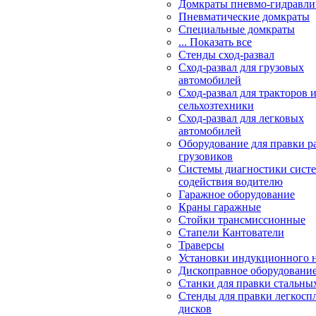
Домкраты пневмо-гидравли
Пневматические домкраты
Специальные домкраты
... Показать все
Стенды сход-развал
Сход-развал для грузовых
автомобилей
Сход-развал для тракторов 
сельхозтехники
Сход-развал для легковых
автомобилей
Оборудование для правки р
грузовиков
Системы диагностики сис
содействия водителю
Гаражное оборудование
Краны гаражные
Стойки трансмиссионные
Стапели Кантователи
Траверсы
Установки индукционного 
Дископравное оборудовани
Станки для правки стальны
Стенды для правки легкосп
дисков