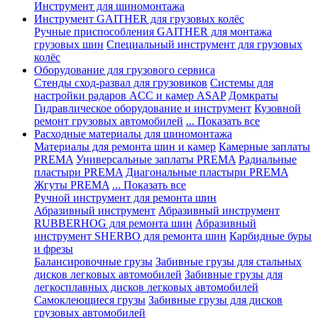
Инструмент для шиномонтажа
Инструмент GAITHER для грузовых колёс
Ручные приспособления GAITHER для монтажа
грузовых шин
Специальный инструмент для грузовых
колёс
Оборудование для грузового сервиса
Стенды сход-развал для грузовиков
Системы для
настройки радаров ACC и камер ASAP
Домкраты
Гидравлическое оборудование и инструмент
Кузовной
ремонт грузовых автомобилей
... Показать все
Расходные материалы для шиномонтажа
Материалы для ремонта шин и камер
Камерные заплаты
PREMA
Универсальные заплаты PREMA
Радиальные
пластыри PREMA
Диагональные пластыри PREMA
Жгуты PREMA
... Показать все
Ручной инструмент для ремонта шин
Абразивный инструмент
Абразивный инструмент
RUBBERHOG для ремонта шин
Абразивный
инструмент SHERBO для ремонта шин
Карбидные буры
и фрезы
Балансировочные грузы
Забивные грузы для стальных
дисков легковых автомобилей
Забивные грузы для
легкосплавных дисков легковых автомобилей
Самоклеющиеся грузы
Забивные грузы для дисков
грузовых автомобилей