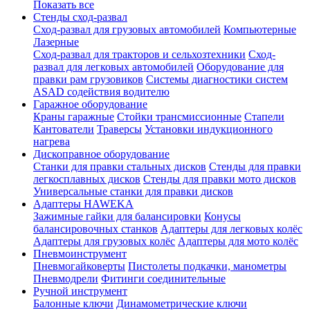
Показать все
Стенды сход-развал
Сход-развал для грузовых автомобилей
Компьютерные
Лазерные
Сход-развал для тракторов и сельхозтехники
Сход-
развал для легковых автомобилей
Оборудование для
правки рам грузовиков
Системы диагностики систем
ASAD содействия водителю
Гаражное оборудование
Краны гаражные
Стойки трансмиссионные
Стапели
Кантователи
Траверсы
Установки индукционного
нагрева
Дископравное оборудование
Станки для правки стальных дисков
Стенды для правки
легкосплавных дисков
Стенды для правки мото дисков
Универсальные станки для правки дисков
Адаптеры HAWEKA
Зажимные гайки для балансировки
Конусы
балансировочных станков
Адаптеры для легковых колёс
Адаптеры для грузовых колёс
Адаптеры для мото колёс
Пневмоинструмент
Пневмогайковерты
Пистолеты подкачки, манометры
Пневмодрели
Фитинги соединительные
Ручной инструмент
Балонные ключи
Динамометрические ключи