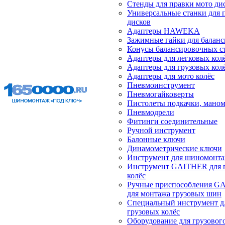
Стенды для правки мото ди
Универсальные станки для 
дисков
Адаптеры HAWEKA
Зажимные гайки для балан
Конусы балансировочных с
Адаптеры для легковых кол
Адаптеры для грузовых кол
Адаптеры для мото колёс
Пневмоинструмент
Пневмогайковерты
Пистолеты подкачки, мано
Пневмодрели
Фитинги соединительные
Ручной инструмент
Балонные ключи
Динамометрические ключи
Инструмент для шиномонт
Инструмент GAITHER для 
колёс
Ручные приспособления G
для монтажа грузовых шин
Специальный инструмент д
грузовых колёс
Оборудование для грузового