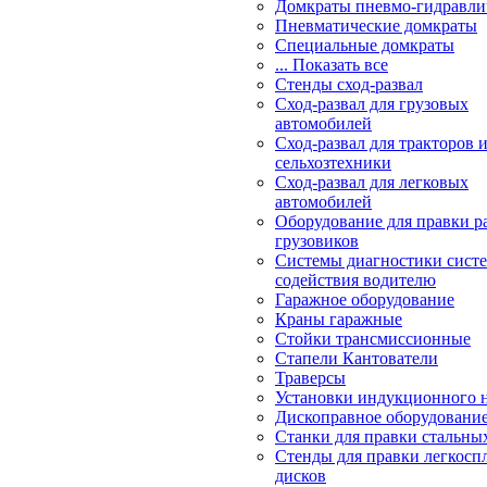
Домкраты пневмо-гидравли
Пневматические домкраты
Специальные домкраты
... Показать все
Стенды сход-развал
Сход-развал для грузовых
автомобилей
Сход-развал для тракторов 
сельхозтехники
Сход-развал для легковых
автомобилей
Оборудование для правки р
грузовиков
Системы диагностики сис
содействия водителю
Гаражное оборудование
Краны гаражные
Стойки трансмиссионные
Стапели Кантователи
Траверсы
Установки индукционного 
Дископравное оборудовани
Станки для правки стальны
Стенды для правки легкосп
дисков