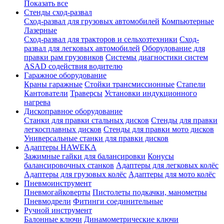
Показать все
Стенды сход-развал
Сход-развал для грузовых автомобилей
Компьютерные
Лазерные
Сход-развал для тракторов и сельхозтехники
Сход-
развал для легковых автомобилей
Оборудование для
правки рам грузовиков
Системы диагностики систем
ASAD содействия водителю
Гаражное оборудование
Краны гаражные
Стойки трансмиссионные
Стапели
Кантователи
Траверсы
Установки индукционного
нагрева
Дископравное оборудование
Станки для правки стальных дисков
Стенды для правки
легкосплавных дисков
Стенды для правки мото дисков
Универсальные станки для правки дисков
Адаптеры HAWEKA
Зажимные гайки для балансировки
Конусы
балансировочных станков
Адаптеры для легковых колёс
Адаптеры для грузовых колёс
Адаптеры для мото колёс
Пневмоинструмент
Пневмогайковерты
Пистолеты подкачки, манометры
Пневмодрели
Фитинги соединительные
Ручной инструмент
Балонные ключи
Динамометрические ключи