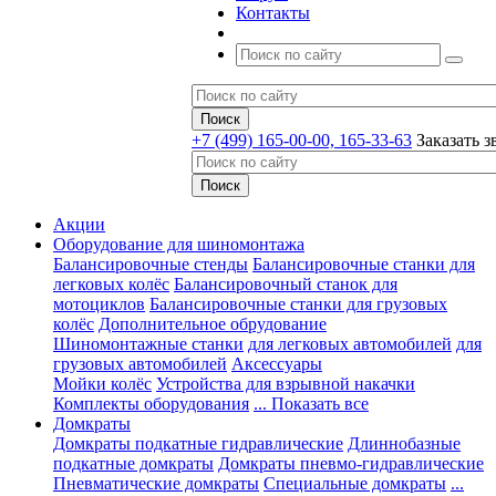
Контакты
+7 (499) 165-00-00, 165-33-63
Заказать з
Акции
Оборудование для шиномонтажа
Балансировочные стенды
Балансировочные станки для
легковых колёс
Балансировочный станок для
мотоциклов
Балансировочные станки для грузовых
колёс
Дополнительное обрудование
Шиномонтажные станки
для легковых автомобилей
для
грузовых автомобилей
Аксессуары
Мойки колёс
Устройства для взрывной накачки
Комплекты оборудования
... Показать все
Домкраты
Домкраты подкатные гидравлические
Длиннобазные
подкатные домкраты
Домкраты пневмо-гидравлические
Пневматические домкраты
Специальные домкраты
...