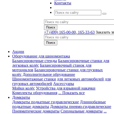
Контакты
+7 (499) 165-00-00, 165-33-63
Заказать з
Акции
Оборудование для шиномонтажа
Балансировочные стенды
Балансировочные станки для
легковых колёс
Балансировочный станок для
мотоциклов
Балансировочные станки для грузовых
колёс
Дополнительное обрудование
Шиномонтажные станки
для легковых автомобилей
для
грузовых автомобилей
Аксессуары
Мойки колёс
Устройства для взрывной накачки
Комплекты оборудования
... Показать все
Домкраты
Домкраты подкатные гидравлические
Длиннобазные
подкатные домкраты
Домкраты пневмо-гидравлические
Пневматические домкраты
Специальные домкраты
...