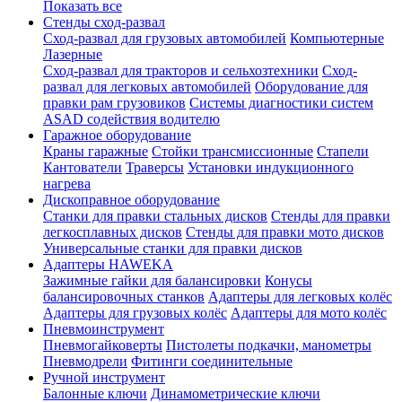
Показать все
Стенды сход-развал
Сход-развал для грузовых автомобилей
Компьютерные
Лазерные
Сход-развал для тракторов и сельхозтехники
Сход-
развал для легковых автомобилей
Оборудование для
правки рам грузовиков
Системы диагностики систем
ASAD содействия водителю
Гаражное оборудование
Краны гаражные
Стойки трансмиссионные
Стапели
Кантователи
Траверсы
Установки индукционного
нагрева
Дископравное оборудование
Станки для правки стальных дисков
Стенды для правки
легкосплавных дисков
Стенды для правки мото дисков
Универсальные станки для правки дисков
Адаптеры HAWEKA
Зажимные гайки для балансировки
Конусы
балансировочных станков
Адаптеры для легковых колёс
Адаптеры для грузовых колёс
Адаптеры для мото колёс
Пневмоинструмент
Пневмогайковерты
Пистолеты подкачки, манометры
Пневмодрели
Фитинги соединительные
Ручной инструмент
Балонные ключи
Динамометрические ключи