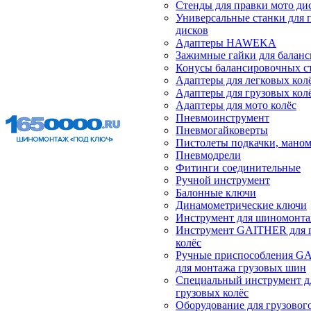
Стенды для правки мото ди
Универсальные станки для 
дисков
Адаптеры HAWEKA
Зажимные гайки для балан
Конусы балансировочных с
Адаптеры для легковых кол
Адаптеры для грузовых кол
Адаптеры для мото колёс
Пневмоинструмент
Пневмогайковерты
Пистолеты подкачки, мано
Пневмодрели
Фитинги соединительные
Ручной инструмент
Балонные ключи
Динамометрические ключи
Инструмент для шиномонт
Инструмент GAITHER для 
колёс
Ручные приспособления G
для монтажа грузовых шин
Специальный инструмент д
грузовых колёс
Оборудование для грузового