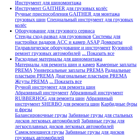
Инструмент для шиномонтажа
Инструмент GAITHER для грузовых колёс
Ручные приспособления GAITHER для монтажа
грузовых шин
Специальный инструмент для грузовых
колёс
Оборудование для грузового сервиса
Стенды сход-развал для грузовиков
Системы для
настройки радаров ACC и камер ASAP
Домкраты
Гидравлическое оборудование и инструмент
Кузовной
ремонт грузовых автомобилей
... Показать все
Расходные материалы для шиномонтажа
Материалы для ремонта шин и камер
Камерные заплаты
PREMA
Универсальные заплаты PREMA
Радиальные
пластыри PREMA
Диагональные пластыри PREMA
Жгуты PREMA
... Показать все
Ручной инструмент для ремонта шин
Абразивный инструмент
Абразивный инструмент
RUBBERHOG для ремонта шин
Абразивный
инструмент SHERBO для ремонта шин
Карбидные буры
и фрезы
Балансировочные грузы
Забивные грузы для стальных
дисков легковых автомобилей
Забивные грузы для
легкосплавных дисков легковых автомобилей
Самоклеющиеся грузы
Забивные грузы для дисков
грузовых автомобилей