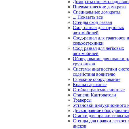
Домкраты пневмо-гидравли
Пневматические домкраты
Специальные домкраты
... Показать все
Стенды сход-развал
Сход-развал для грузовых
автомобилей
Сход-развал для тракторов 
сельхозтехники
Сход-развал для легковых
автомобилей
Оборудование для правки р
грузовиков
Системы диагностики сис
содействия водителю
Гаражное оборудование
Краны гаражные
Стойки трансмиссионные
Стапели Кантователи
Траверсы
Установки индукционного 
Дископравное оборудовани
Станки для правки стальны
Стенды для правки легкосп
дисков