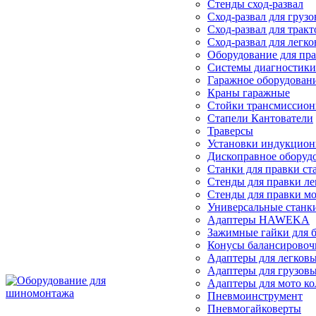
Стенды сход-развал
Сход-развал для груз
Сход-развал для тракт
Сход-развал для легк
Оборудование для пра
Системы диагностики
Гаражное оборудован
Краны гаражные
Стойки трансмиссио
Стапели Кантователи
Траверсы
Установки индукцион
Дископравное оборуд
Станки для правки ст
Стенды для правки ле
Стенды для правки мо
Универсальные станки
Адаптеры HAWEKA
Зажимные гайки для 
Конусы балансировоч
Адаптеры для легковы
Адаптеры для грузовы
Адаптеры для мото ко
Пневмоинструмент
Пневмогайковерты