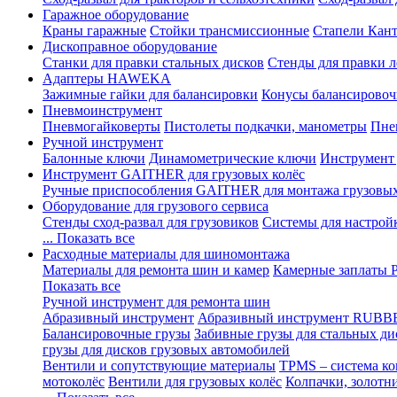
Гаражное оборудование
Краны гаражные
Стойки трансмиссионные
Стапели Кант
Дископравное оборудование
Станки для правки стальных дисков
Стенды для правки л
Адаптеры HAWEKA
Зажимные гайки для балансировки
Конусы балансировоч
Пневмоинструмент
Пневмогайковерты
Пистолеты подкачки, манометры
Пне
Ручной инструмент
Балонные ключи
Динамометрические ключи
Инструмент
Инструмент GAITHER для грузовых колёс
Ручные приспособления GAITHER для монтажа грузовы
Оборудование для грузового сервиса
Стенды сход-развал для грузовиков
Системы для настрой
... Показать все
Расходные материалы для шиномонтажа
Материалы для ремонта шин и камер
Камерные заплаты
Показать все
Ручной инструмент для ремонта шин
Абразивный инструмент
Абразивный инструмент RUBB
Балансировочные грузы
Забивные грузы для стальных ди
грузы для дисков грузовых автомобилей
Вентили и сопутствующие материалы
TPMS – система ко
мотоколёс
Вентили для грузовых колёс
Колпачки, золотн