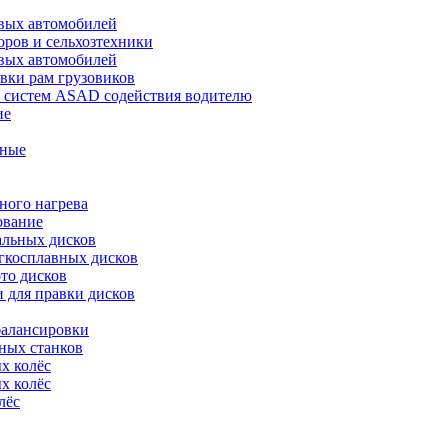
овых автомобилей
оров и сельхозтехники
овых автомобилей
вки рам грузовиков
 систем ASAD содействия водителю
ие
нные
ного нагрева
ование
альных дисков
гкосплавных дисков
то дисков
 для правки дисков
балансировки
ных станков
х колёс
х колёс
лёс