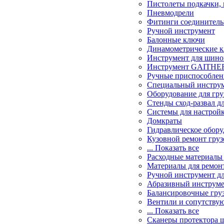
Пистолеты подкачки,
Пневмодрели
Фитинги соединител
Ручной инструмент
Балонные ключи
Динамометрические 
Инструмент для шин
Инструмент GAITHER 
Ручные приспособлен
Специальный инструм
Оборудование для гру
Стенды сход-развал д
Системы для настрой
Домкраты
Гидравлическое обору
Кузовной ремонт гру
... Показать все
Расходные материалы
Материалы для ремон
Ручной инструмент д
Абразивный инструм
Балансировочные гру
Вентили и сопутству
... Показать все
Сканеры протектора 