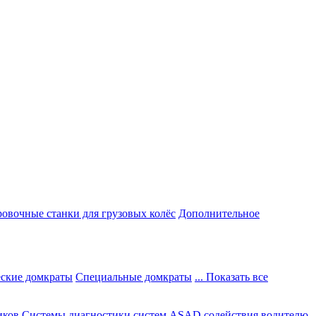
овочные станки для грузовых колёс
Дополнительное
ские домкраты
Специальные домкраты
... Показать все
иков
Системы диагностики систем ASAD содействия водителю