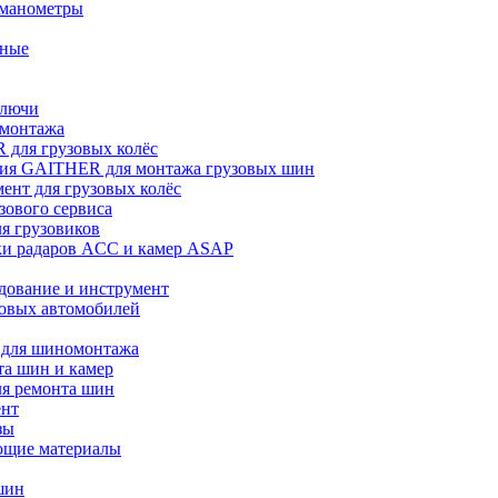
 манометры
ьные
ключи
омонтажа
для грузовых колёс
ия GAITHER для монтажа грузовых шин
ент для грузовых колёс
зового сервиса
ля грузовиков
ки радаров ACC и камер ASAP
дование и инструмент
зовых автомобилей
 для шиномонтажа
та шин и камер
ля ремонта шин
ент
зы
ющие материалы
шин