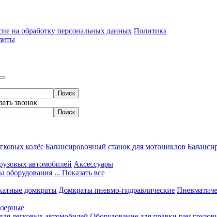
сие на обработку персональных данных
Политика
зиты
зать звонок
гковых колёс
Балансировочный станок для мотоциклов
Балансир
грузовых автомобилей
Аксессуары
ы оборудования
... Показать все
катные домкраты
Домкраты пневмо-гидравлические
Пневматиче
азерные
 для легковых автомобилей
Оборудование для правки рам грузов