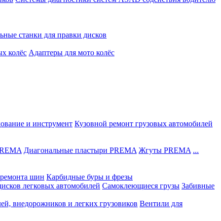
ьные станки для правки дисков
ых колёс
Адаптеры для мото колёс
дование и инструмент
Кузовной ремонт грузовых автомобилей
 PREMA
Диагональные пластыри PREMA
Жгуты PREMA
...
ремонта шин
Карбидные буры и фрезы
дисков легковых автомобилей
Самоклеющиеся грузы
Забивные
лей, внедорожников и легких грузовиков
Вентили для