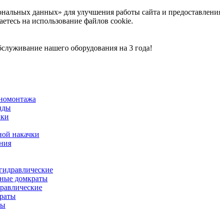
ональных данных» для улучшения работы сайта и предоставлени
аетесь на использование файлов cookie.
служивание нашего оборудования на 3 года!
иномонтажа
нды
нки
ной накачки
ния
гидравлические
ные домкраты
равлические
раты
ты