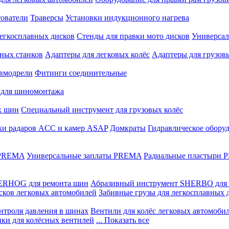
ователи
Траверсы
Установки индукционного нагрева
егкосплавных дисков
Стенды для правки мото дисков
Универсал
ных станков
Адаптеры для легковых колёс
Адаптеры для грузов
вмодрели
Фитинги соединительные
 для шиномонтажа
х шин
Специальный инструмент для грузовых колёс
ки радаров ACC и камер ASAP
Домкраты
Гидравлическое обору
 PREMA
Универсальные заплаты PREMA
Радиальные пластыри
ERHOG для ремонта шин
Абразивный инструмент SHERBO для 
сков легковых автомобилей
Забивные грузы для легкосплавных 
нтроля давления в шинах
Вентили для колёс легковых автомоби
ики для колёсных вентилей
... Показать все