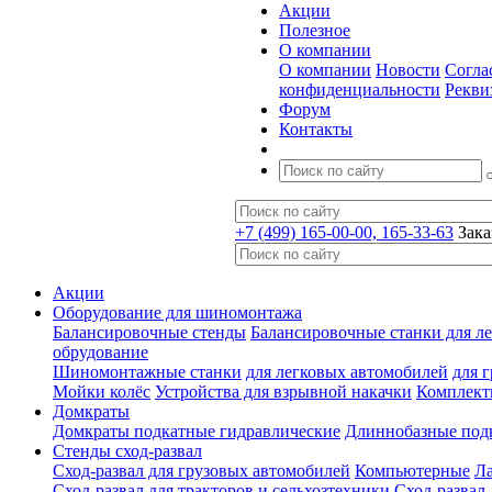
Акции
Полезное
О компании
О компании
Новости
Согла
конфиденциальности
Рекви
Форум
Контакты
+7 (499) 165-00-00, 165-33-63
Зака
Акции
Оборудование для шиномонтажа
Балансировочные стенды
Балансировочные станки для ле
обрудование
Шиномонтажные станки
для легковых автомобилей
для 
Мойки колёс
Устройства для взрывной накачки
Комплект
Домкраты
Домкраты подкатные гидравлические
Длиннобазные под
Стенды сход-развал
Сход-развал для грузовых автомобилей
Компьютерные
Л
Сход-развал для тракторов и сельхозтехники
Сход-развал