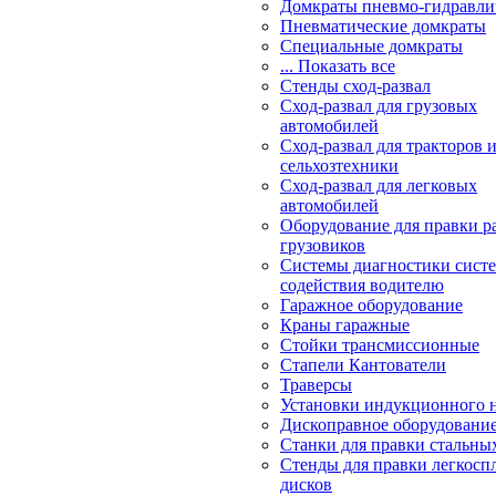
Домкраты пневмо-гидравли
Пневматические домкраты
Специальные домкраты
... Показать все
Стенды сход-развал
Сход-развал для грузовых
автомобилей
Сход-развал для тракторов 
сельхозтехники
Сход-развал для легковых
автомобилей
Оборудование для правки р
грузовиков
Системы диагностики сис
содействия водителю
Гаражное оборудование
Краны гаражные
Стойки трансмиссионные
Стапели Кантователи
Траверсы
Установки индукционного 
Дископравное оборудовани
Станки для правки стальны
Стенды для правки легкосп
дисков