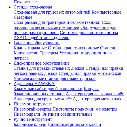
Показать все
Стенды сход-развал
Сход-развал для грузовых автомобилей
Компьютерные
Лазерные
Сход-развал для тракторов и сельхозтехники
Сход-
развал для легковых автомобилей
Оборудование для
правки рам грузовиков
Системы диагностики систем
ASAD содействия водителю
Гаражное оборудование
Краны гаражные
Стойки трансмиссионные
Стапели
Кантователи
Траверсы
Установки индукционного
нагрева
Дископравное оборудование
Станки для правки стальных дисков
Стенды для правки
легкосплавных дисков
Стенды для правки мото дисков
Универсальные станки для правки дисков
Адаптеры HAWEKA
Зажимные гайки для балансировки
Конусы
балансировочных станков
Адаптеры для легковых колёс
Адаптеры для грузовых колёс
Адаптеры для мото колёс
Пневмоинструмент
Пневмогайковерты
Пистолеты подкачки, манометры
Пневмодрели
Фитинги соединительные
Ручной инструмент
Балонные ключи
Динамометрические ключи