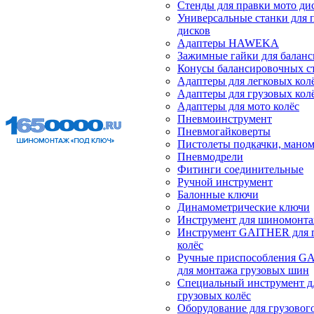
Стенды для правки мото ди
Универсальные станки для 
дисков
Адаптеры HAWEKA
Зажимные гайки для балан
Конусы балансировочных с
Адаптеры для легковых кол
Адаптеры для грузовых кол
Адаптеры для мото колёс
Пневмоинструмент
Пневмогайковерты
Пистолеты подкачки, мано
Пневмодрели
Фитинги соединительные
Ручной инструмент
Балонные ключи
Динамометрические ключи
Инструмент для шиномонт
Инструмент GAITHER для 
колёс
Ручные приспособления G
для монтажа грузовых шин
Специальный инструмент д
грузовых колёс
Оборудование для грузового