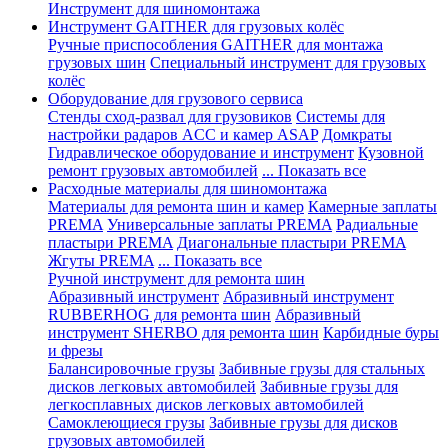
Инструмент для шиномонтажа
Инструмент GAITHER для грузовых колёс
Ручные приспособления GAITHER для монтажа
грузовых шин
Специальный инструмент для грузовых
колёс
Оборудование для грузового сервиса
Стенды сход-развал для грузовиков
Системы для
настройки радаров ACC и камер ASAP
Домкраты
Гидравлическое оборудование и инструмент
Кузовной
ремонт грузовых автомобилей
... Показать все
Расходные материалы для шиномонтажа
Материалы для ремонта шин и камер
Камерные заплаты
PREMA
Универсальные заплаты PREMA
Радиальные
пластыри PREMA
Диагональные пластыри PREMA
Жгуты PREMA
... Показать все
Ручной инструмент для ремонта шин
Абразивный инструмент
Абразивный инструмент
RUBBERHOG для ремонта шин
Абразивный
инструмент SHERBO для ремонта шин
Карбидные буры
и фрезы
Балансировочные грузы
Забивные грузы для стальных
дисков легковых автомобилей
Забивные грузы для
легкосплавных дисков легковых автомобилей
Самоклеющиеся грузы
Забивные грузы для дисков
грузовых автомобилей