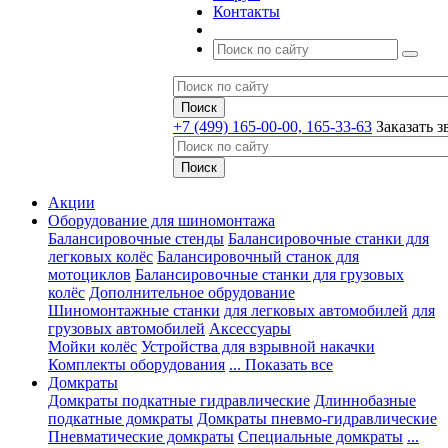
Контакты
+7 (499) 165-00-00, 165-33-63
Заказать з
Акции
Оборудование для шиномонтажа
Балансировочные стенды
Балансировочные станки для
легковых колёс
Балансировочный станок для
мотоциклов
Балансировочные станки для грузовых
колёс
Дополнительное обрудование
Шиномонтажные станки
для легковых автомобилей
для
грузовых автомобилей
Аксессуары
Мойки колёс
Устройства для взрывной накачки
Комплекты оборудования
... Показать все
Домкраты
Домкраты подкатные гидравлические
Длиннобазные
подкатные домкраты
Домкраты пневмо-гидравлические
Пневматические домкраты
Специальные домкраты
...