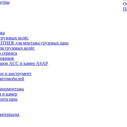
метры
О
П
ажа
рузовых колёс
ITHER для монтажа грузовых шин
я грузовых колёс
 сервиса
зовиков
даров ACC и камер ASAP
ие и инструмент
автомобилей
шиномонтажа
 и камер
онта шин
материалы