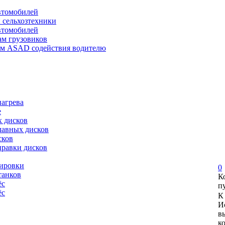
автомобилей
и сельхозтехники
автомобилей
ам грузовиков
ем ASAD содействия водителю
нагрева
е
х дисков
лавных дисков
сков
правки дисков
сировки
0
танков
К
ёс
п
ёс
К
И
в
к