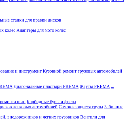
ьные станки для правки дисков
ых колёс
Адаптеры для мото колёс
дование и инструмент
Кузовной ремонт грузовых автомобилей
 PREMA
Диагональные пластыри PREMA
Жгуты PREMA
...
ремонта шин
Карбидные буры и фрезы
дисков легковых автомобилей
Самоклеющиеся грузы
Забивные
лей, внедорожников и легких грузовиков
Вентили для