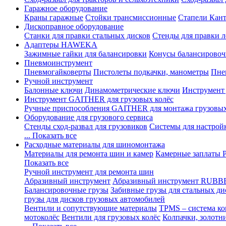
Гаражное оборудование
Краны гаражные
Стойки трансмиссионные
Стапели Кант
Дископравное оборудование
Станки для правки стальных дисков
Стенды для правки л
Адаптеры HAWEKA
Зажимные гайки для балансировки
Конусы балансировоч
Пневмоинструмент
Пневмогайковерты
Пистолеты подкачки, манометры
Пне
Ручной инструмент
Балонные ключи
Динамометрические ключи
Инструмент
Инструмент GAITHER для грузовых колёс
Ручные приспособления GAITHER для монтажа грузовы
Оборудование для грузового сервиса
Стенды сход-развал для грузовиков
Системы для настрой
... Показать все
Расходные материалы для шиномонтажа
Материалы для ремонта шин и камер
Камерные заплаты
Показать все
Ручной инструмент для ремонта шин
Абразивный инструмент
Абразивный инструмент RUBB
Балансировочные грузы
Забивные грузы для стальных ди
грузы для дисков грузовых автомобилей
Вентили и сопутствующие материалы
TPMS – система ко
мотоколёс
Вентили для грузовых колёс
Колпачки, золотн