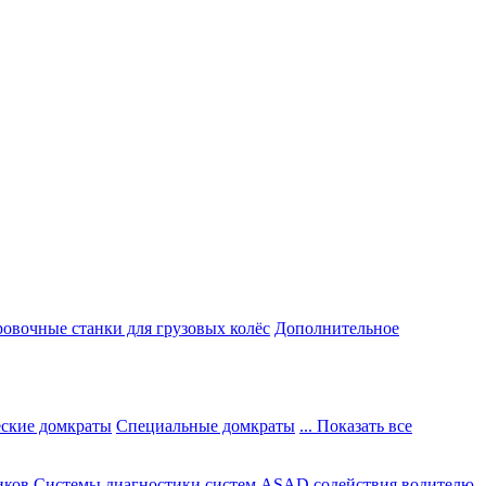
овочные станки для грузовых колёс
Дополнительное
ские домкраты
Специальные домкраты
... Показать все
иков
Системы диагностики систем ASAD содействия водителю