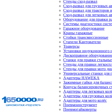
Стенды сход-развал
Сход-развал для грузовых 
Сход-развал для тракторов 
Сход-развал для легковых 
Оборудование для правки р
Системы диагностики сист
Гаражное оборудование
Краны гаражные
Стойки трансмиссионные
Стапели Кантователи
Траверсы
Установки индукционного 
Дископравное оборудовани
Станки для правки стальны
Стенды для правки легкосп
Стенды для правки мото ди
Универсальные станки для 
Адаптеры HAWEKA
Зажимные гайки для балан
Конусы балансировочных с
Адаптеры для легковых кол
Адаптеры для грузовых кол
Адаптеры для мото колёс
Пневмоинструмент
Пневмогайковерты