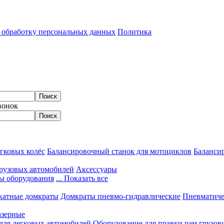
а обработку персональных данных
Политика
вонок
гковых колёс
Балансировочный станок для мотоциклов
Балансир
грузовых автомобилей
Аксессуары
ы оборудования
... Показать все
катные домкраты
Домкраты пневмо-гидравлические
Пневматиче
азерные
 для легковых автомобилей
Оборудование для правки рам грузов