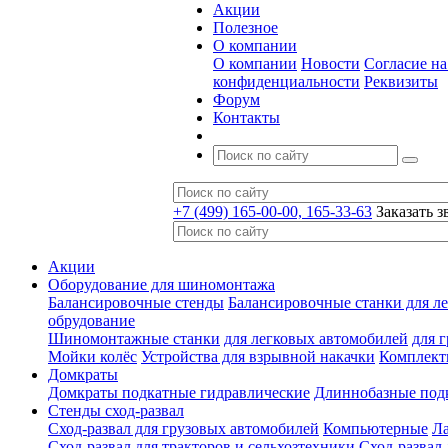
Акции
Полезное
О компании
О компании
Новости
Согласие н
конфиденциальности
Реквизиты
Форум
Контакты
+7 (499) 165-00-00, 165-33-63
Заказать з
Акции
Оборудование для шиномонтажа
Балансировочные стенды
Балансировочные станки для ле
обрудование
Шиномонтажные станки
для легковых автомобилей
для 
Мойки колёс
Устройства для взрывной накачки
Комплект
Домкраты
Домкраты подкатные гидравлические
Длиннобазные под
Стенды сход-развал
Сход-развал для грузовых автомобилей
Компьютерные
Л
Сход-развал для тракторов и сельхозтехники
Сход-развал