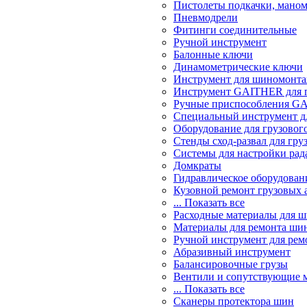
Пистолеты подкачки, мано
Пневмодрели
Фитинги соединительные
Ручной инструмент
Балонные ключи
Динамометрические ключи
Инструмент для шиномонт
Инструмент GAITHER для г
Ручные приспособления GA
Специальный инструмент дл
Оборудование для грузового
Стенды сход-развал для гру
Системы для настройки ра
Домкраты
Гидравлическое оборудован
Кузовной ремонт грузовых 
... Показать все
Расходные материалы для 
Материалы для ремонта шин
Ручной инструмент для рем
Абразивный инструмент
Балансировочные грузы
Вентили и сопутствующие 
... Показать все
Сканеры протектора шин