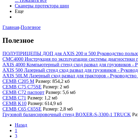
... Показать все
Сканеры протектора шин
Еще
Главная
-
Полезное
Полезное
ПОЛУПРИЦЕПЫ ДОП для AXIS 200 и 500 Руководство пользо
CMC4000 Инструкция по эксплуатации системы диагностики г
AXIS 4000 Компьютерный стенд сход развал для грузовиков - Р
AXIS 500 Лазерный стенд сход развал для грузовиков - Руковод
AXIS 50LM Лазерный сход развал для тракторов - Руководство 
CEMB С205 М
Размер: 854,2 кб
CEMB С75 С75SE
Размер: 2 мб
СЕМВ С72 паспорт
Размер: 5,6 мб
CEMB С71
Размер: 1,2 мб
CEMB K10
Размер: 614,9 кб
CEMB C65 C65SE
Размер: 2,8 мб
Грузовой балансировочный стенд BOXER-S-3300-1 TRUCK
Ра
Назад
1
3