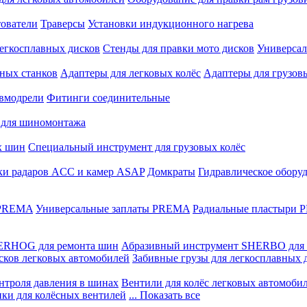
ователи
Траверсы
Установки индукционного нагрева
егкосплавных дисков
Стенды для правки мото дисков
Универсал
ных станков
Адаптеры для легковых колёс
Адаптеры для грузов
вмодрели
Фитинги соединительные
 для шиномонтажа
х шин
Специальный инструмент для грузовых колёс
ки радаров ACC и камер ASAP
Домкраты
Гидравлическое обору
 PREMA
Универсальные заплаты PREMA
Радиальные пластыри
ERHOG для ремонта шин
Абразивный инструмент SHERBO для 
сков легковых автомобилей
Забивные грузы для легкосплавных 
нтроля давления в шинах
Вентили для колёс легковых автомоби
ики для колёсных вентилей
... Показать все