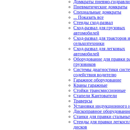
Домкраты пневмо-гидравли
Пневматические домкраты
Специальные домкраты
... Показать все
Стенды сход-развал
Сход-развал для грузовых
автомобилей
Сход-развал для тракторов 
сельхозтехники
Сход-развал для легковых
автомобилей
Оборудование для правки р
грузовиков
Системы диагностики сис
содействия водителю
Гаражное оборудование
Краны гаражные
Стойки трансмиссионные
Стапели Кантователи
Траверсы
Установки индукционного 
Дископравное оборудовани
Станки для правки стальны
Стенды для правки легкосп
дисков