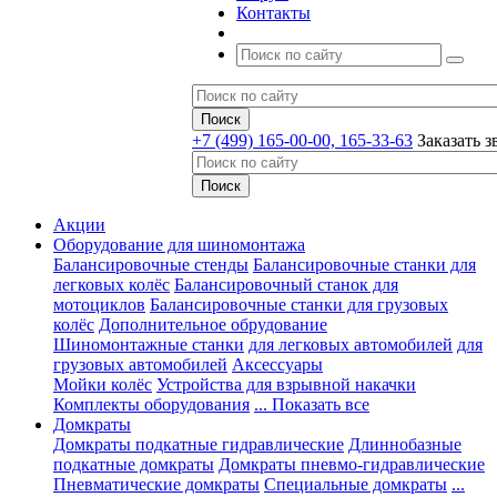
Контакты
+7 (499) 165-00-00, 165-33-63
Заказать з
Акции
Оборудование для шиномонтажа
Балансировочные стенды
Балансировочные станки для
легковых колёс
Балансировочный станок для
мотоциклов
Балансировочные станки для грузовых
колёс
Дополнительное обрудование
Шиномонтажные станки
для легковых автомобилей
для
грузовых автомобилей
Аксессуары
Мойки колёс
Устройства для взрывной накачки
Комплекты оборудования
... Показать все
Домкраты
Домкраты подкатные гидравлические
Длиннобазные
подкатные домкраты
Домкраты пневмо-гидравлические
Пневматические домкраты
Специальные домкраты
...