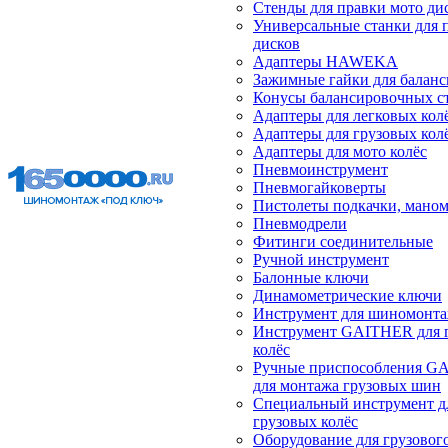
Стенды для правки мото ди
Универсальные станки для 
дисков
Адаптеры HAWEKA
Зажимные гайки для балан
Конусы балансировочных с
Адаптеры для легковых кол
Адаптеры для грузовых кол
Адаптеры для мото колёс
Пневмоинструмент
Пневмогайковерты
Пистолеты подкачки, мано
Пневмодрели
Фитинги соединительные
Ручной инструмент
Балонные ключи
Динамометрические ключи
Инструмент для шиномонт
Инструмент GAITHER для 
колёс
Ручные приспособления G
для монтажа грузовых шин
Специальный инструмент д
грузовых колёс
Оборудование для грузового