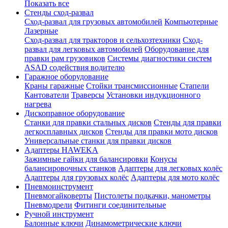
Показать все
Стенды сход-развал
Сход-развал для грузовых автомобилей
Компьютерные
Лазерные
Сход-развал для тракторов и сельхозтехники
Сход-
развал для легковых автомобилей
Оборудование для
правки рам грузовиков
Системы диагностики систем
ASAD содействия водителю
Гаражное оборудование
Краны гаражные
Стойки трансмиссионные
Стапели
Кантователи
Траверсы
Установки индукционного
нагрева
Дископравное оборудование
Станки для правки стальных дисков
Стенды для правки
легкосплавных дисков
Стенды для правки мото дисков
Универсальные станки для правки дисков
Адаптеры HAWEKA
Зажимные гайки для балансировки
Конусы
балансировочных станков
Адаптеры для легковых колёс
Адаптеры для грузовых колёс
Адаптеры для мото колёс
Пневмоинструмент
Пневмогайковерты
Пистолеты подкачки, манометры
Пневмодрели
Фитинги соединительные
Ручной инструмент
Балонные ключи
Динамометрические ключи