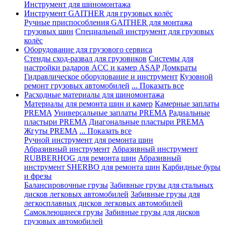
Инструмент для шиномонтажа
Инструмент GAITHER для грузовых колёс
Ручные приспособления GAITHER для монтажа
грузовых шин
Специальный инструмент для грузовых
колёс
Оборудование для грузового сервиса
Стенды сход-развал для грузовиков
Системы для
настройки радаров ACC и камер ASAP
Домкраты
Гидравлическое оборудование и инструмент
Кузовной
ремонт грузовых автомобилей
... Показать все
Расходные материалы для шиномонтажа
Материалы для ремонта шин и камер
Камерные заплаты
PREMA
Универсальные заплаты PREMA
Радиальные
пластыри PREMA
Диагональные пластыри PREMA
Жгуты PREMA
... Показать все
Ручной инструмент для ремонта шин
Абразивный инструмент
Абразивный инструмент
RUBBERHOG для ремонта шин
Абразивный
инструмент SHERBO для ремонта шин
Карбидные буры
и фрезы
Балансировочные грузы
Забивные грузы для стальных
дисков легковых автомобилей
Забивные грузы для
легкосплавных дисков легковых автомобилей
Самоклеющиеся грузы
Забивные грузы для дисков
грузовых автомобилей