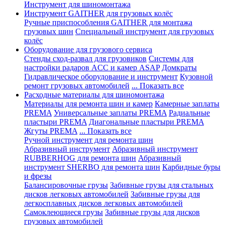
Инструмент для шиномонтажа
Инструмент GAITHER для грузовых колёс
Ручные приспособления GAITHER для монтажа
грузовых шин
Специальный инструмент для грузовых
колёс
Оборудование для грузового сервиса
Стенды сход-развал для грузовиков
Системы для
настройки радаров ACC и камер ASAP
Домкраты
Гидравлическое оборудование и инструмент
Кузовной
ремонт грузовых автомобилей
... Показать все
Расходные материалы для шиномонтажа
Материалы для ремонта шин и камер
Камерные заплаты
PREMA
Универсальные заплаты PREMA
Радиальные
пластыри PREMA
Диагональные пластыри PREMA
Жгуты PREMA
... Показать все
Ручной инструмент для ремонта шин
Абразивный инструмент
Абразивный инструмент
RUBBERHOG для ремонта шин
Абразивный
инструмент SHERBO для ремонта шин
Карбидные буры
и фрезы
Балансировочные грузы
Забивные грузы для стальных
дисков легковых автомобилей
Забивные грузы для
легкосплавных дисков легковых автомобилей
Самоклеющиеся грузы
Забивные грузы для дисков
грузовых автомобилей