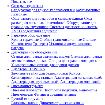
Показать все
Стенды сход-развал
Сход-развал для грузовых автомобилей
Компьютерные
Лазерные
Сход-развал для тракторов и сельхозтехники
Сход-
развал для легковых автомобилей
Оборудование для
правки рам грузовиков
Системы диагностики систем
ASAD содействия водителю
Гаражное оборудование
Краны гаражные
Стойки трансмиссионные
Стапели
Кантователи
Траверсы
Установки индукционного
нагрева
Дископравное оборудование
Станки для правки стальных дисков
Стенды для правки
легкосплавных дисков
Стенды для правки мото дисков
Универсальные станки для правки дисков
Адаптеры HAWEKA
Зажимные гайки для балансировки
Конусы
балансировочных станков
Адаптеры для легковых колёс
Адаптеры для грузовых колёс
Адаптеры для мото колёс
Пневмоинструмент
Пневмогайковерты
Пистолеты подкачки, манометры
Пневмодрели
Фитинги соединительные
Ручной инструмент
Балонные ключи
Динамометрические ключи