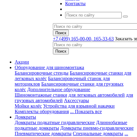
Контакты
+7 (499) 165-00-00, 165-33-63
Заказать з
Акции
Оборудование для шиномонтажа
Балансировочные стенды
Балансировочные станки для
легковых колёс
Балансировочный станок для
мотоциклов
Балансировочные станки для грузовых
колёс
Дополнительное обрудование
Шиномонтажные станки
для легковых автомобилей
для
грузовых автомобилей
Аксессуары
Мойки колёс
Устройства для взрывной накачки
Комплекты оборудования
... Показать все
Домкраты
Домкраты подкатные гидравлические
Длиннобазные
подкатные домкраты
Домкраты пневмо-гидравлические
Пневматические домкраты
Специальные домкраты
...