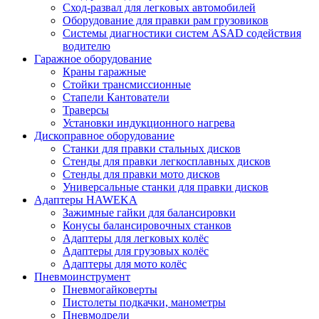
Сход-развал для легковых автомобилей
Оборудование для правки рам грузовиков
Системы диагностики систем ASAD содействия
водителю
Гаражное оборудование
Краны гаражные
Стойки трансмиссионные
Стапели Кантователи
Траверсы
Установки индукционного нагрева
Дископравное оборудование
Станки для правки стальных дисков
Стенды для правки легкосплавных дисков
Стенды для правки мото дисков
Универсальные станки для правки дисков
Адаптеры HAWEKA
Зажимные гайки для балансировки
Конусы балансировочных станков
Адаптеры для легковых колёс
Адаптеры для грузовых колёс
Адаптеры для мото колёс
Пневмоинструмент
Пневмогайковерты
Пистолеты подкачки, манометры
Пневмодрели