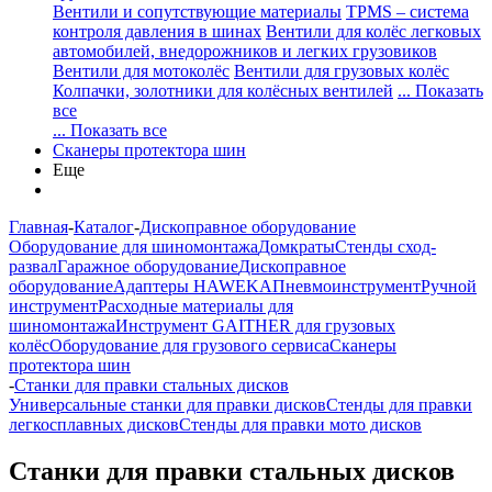
Вентили и сопутствующие материалы
TPMS – система
контроля давления в шинах
Вентили для колёс легковых
автомобилей, внедорожников и легких грузовиков
Вентили для мотоколёс
Вентили для грузовых колёс
Колпачки, золотники для колёсных вентилей
... Показать
все
... Показать все
Сканеры протектора шин
Еще
Главная
-
Каталог
-
Дископравное оборудование
Оборудование для шиномонтажа
Домкраты
Стенды сход-
развал
Гаражное оборудование
Дископравное
оборудование
Адаптеры HAWEKA
Пневмоинструмент
Ручной
инструмент
Расходные материалы для
шиномонтажа
Инструмент GAITHER для грузовых
колёс
Оборудование для грузового сервиса
Сканеры
протектора шин
-
Станки для правки стальных дисков
Универсальные станки для правки дисков
Стенды для правки
легкосплавных дисков
Стенды для правки мото дисков
Станки для правки стальных дисков