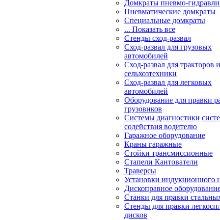
Домкраты пневмо-гидравли
Пневматические домкраты
Специальные домкраты
... Показать все
Стенды сход-развал
Сход-развал для грузовых
автомобилей
Сход-развал для тракторов 
сельхозтехники
Сход-развал для легковых
автомобилей
Оборудование для правки р
грузовиков
Системы диагностики сис
содействия водителю
Гаражное оборудование
Краны гаражные
Стойки трансмиссионные
Стапели Кантователи
Траверсы
Установки индукционного 
Дископравное оборудовани
Станки для правки стальны
Стенды для правки легкосп
дисков