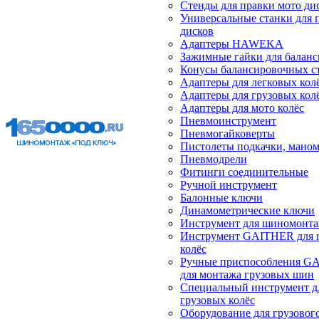
Стенды для правки мото ди
Универсальные станки для 
дисков
Адаптеры HAWEKA
Зажимные гайки для балан
Конусы балансировочных с
Адаптеры для легковых кол
Адаптеры для грузовых кол
Адаптеры для мото колёс
Пневмоинструмент
Пневмогайковерты
Пистолеты подкачки, мано
Пневмодрели
Фитинги соединительные
Ручной инструмент
Балонные ключи
Динамометрические ключи
Инструмент для шиномонт
Инструмент GAITHER для 
колёс
Ручные приспособления G
для монтажа грузовых шин
Специальный инструмент д
грузовых колёс
Оборудование для грузового