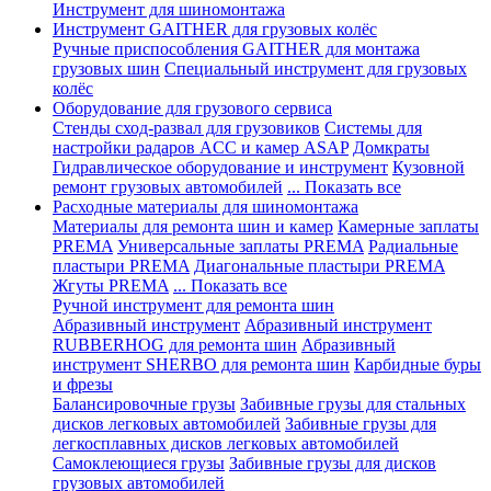
Инструмент для шиномонтажа
Инструмент GAITHER для грузовых колёс
Ручные приспособления GAITHER для монтажа
грузовых шин
Специальный инструмент для грузовых
колёс
Оборудование для грузового сервиса
Стенды сход-развал для грузовиков
Системы для
настройки радаров ACC и камер ASAP
Домкраты
Гидравлическое оборудование и инструмент
Кузовной
ремонт грузовых автомобилей
... Показать все
Расходные материалы для шиномонтажа
Материалы для ремонта шин и камер
Камерные заплаты
PREMA
Универсальные заплаты PREMA
Радиальные
пластыри PREMA
Диагональные пластыри PREMA
Жгуты PREMA
... Показать все
Ручной инструмент для ремонта шин
Абразивный инструмент
Абразивный инструмент
RUBBERHOG для ремонта шин
Абразивный
инструмент SHERBO для ремонта шин
Карбидные буры
и фрезы
Балансировочные грузы
Забивные грузы для стальных
дисков легковых автомобилей
Забивные грузы для
легкосплавных дисков легковых автомобилей
Самоклеющиеся грузы
Забивные грузы для дисков
грузовых автомобилей