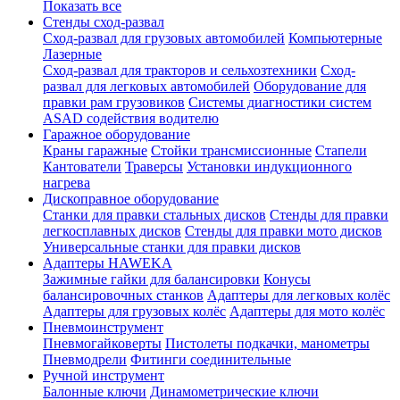
Показать все
Стенды сход-развал
Сход-развал для грузовых автомобилей
Компьютерные
Лазерные
Сход-развал для тракторов и сельхозтехники
Сход-
развал для легковых автомобилей
Оборудование для
правки рам грузовиков
Системы диагностики систем
ASAD содействия водителю
Гаражное оборудование
Краны гаражные
Стойки трансмиссионные
Стапели
Кантователи
Траверсы
Установки индукционного
нагрева
Дископравное оборудование
Станки для правки стальных дисков
Стенды для правки
легкосплавных дисков
Стенды для правки мото дисков
Универсальные станки для правки дисков
Адаптеры HAWEKA
Зажимные гайки для балансировки
Конусы
балансировочных станков
Адаптеры для легковых колёс
Адаптеры для грузовых колёс
Адаптеры для мото колёс
Пневмоинструмент
Пневмогайковерты
Пистолеты подкачки, манометры
Пневмодрели
Фитинги соединительные
Ручной инструмент
Балонные ключи
Динамометрические ключи