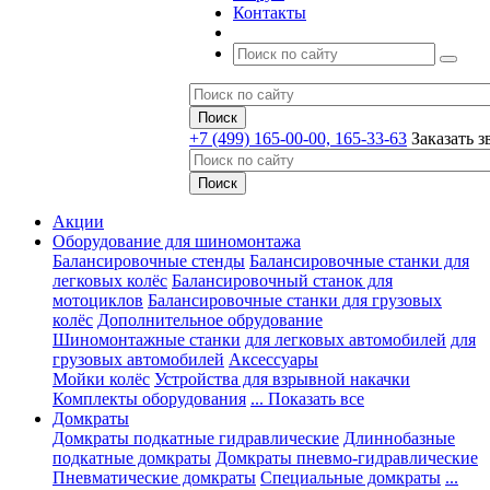
Контакты
+7 (499) 165-00-00, 165-33-63
Заказать з
Акции
Оборудование для шиномонтажа
Балансировочные стенды
Балансировочные станки для
легковых колёс
Балансировочный станок для
мотоциклов
Балансировочные станки для грузовых
колёс
Дополнительное обрудование
Шиномонтажные станки
для легковых автомобилей
для
грузовых автомобилей
Аксессуары
Мойки колёс
Устройства для взрывной накачки
Комплекты оборудования
... Показать все
Домкраты
Домкраты подкатные гидравлические
Длиннобазные
подкатные домкраты
Домкраты пневмо-гидравлические
Пневматические домкраты
Специальные домкраты
...