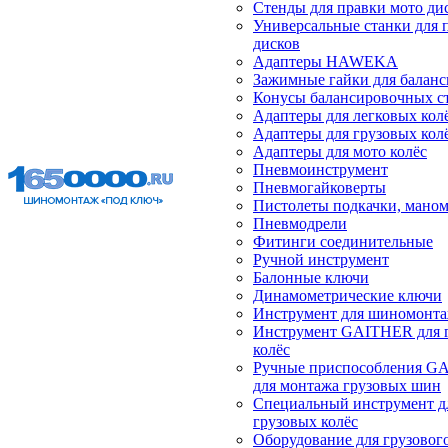
Стенды для правки мото ди
Универсальные станки для 
дисков
Адаптеры HAWEKA
Зажимные гайки для балан
Конусы балансировочных с
Адаптеры для легковых кол
Адаптеры для грузовых кол
Адаптеры для мото колёс
Пневмоинструмент
Пневмогайковерты
Пистолеты подкачки, мано
Пневмодрели
Фитинги соединительные
Ручной инструмент
Балонные ключи
Динамометрические ключи
Инструмент для шиномонт
Инструмент GAITHER для 
колёс
Ручные приспособления G
для монтажа грузовых шин
Специальный инструмент д
грузовых колёс
Оборудование для грузового