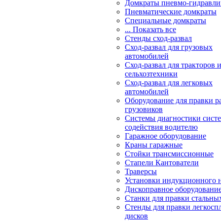
Домкраты пневмо-гидравли
Пневматические домкраты
Специальные домкраты
... Показать все
Стенды сход-развал
Сход-развал для грузовых
автомобилей
Сход-развал для тракторов 
сельхозтехники
Сход-развал для легковых
автомобилей
Оборудование для правки р
грузовиков
Системы диагностики сис
содействия водителю
Гаражное оборудование
Краны гаражные
Стойки трансмиссионные
Стапели Кантователи
Траверсы
Установки индукционного 
Дископравное оборудовани
Станки для правки стальны
Стенды для правки легкосп
дисков