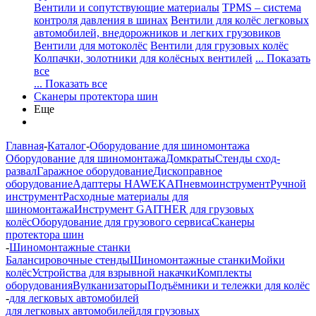
Вентили и сопутствующие материалы
TPMS – система
контроля давления в шинах
Вентили для колёс легковых
автомобилей, внедорожников и легких грузовиков
Вентили для мотоколёс
Вентили для грузовых колёс
Колпачки, золотники для колёсных вентилей
... Показать
все
... Показать все
Сканеры протектора шин
Еще
Главная
-
Каталог
-
Оборудование для шиномонтажа
Оборудование для шиномонтажа
Домкраты
Стенды сход-
развал
Гаражное оборудование
Дископравное
оборудование
Адаптеры HAWEKA
Пневмоинструмент
Ручной
инструмент
Расходные материалы для
шиномонтажа
Инструмент GAITHER для грузовых
колёс
Оборудование для грузового сервиса
Сканеры
протектора шин
-
Шиномонтажные станки
Балансировочные стенды
Шиномонтажные станки
Мойки
колёс
Устройства для взрывной накачки
Комплекты
оборудования
Вулканизаторы
Подъёмники и тележки для колёс
-
для легковых автомобилей
для легковых автомобилей
для грузовых