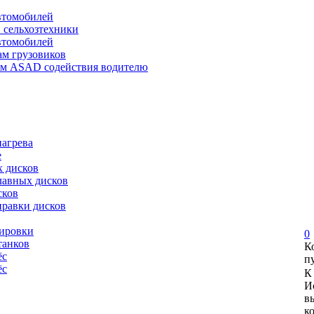
автомобилей
и сельхозтехники
автомобилей
ам грузовиков
ем ASAD содействия водителю
нагрева
е
х дисков
лавных дисков
сков
правки дисков
сировки
0
танков
К
ёс
п
ёс
К
И
в
к