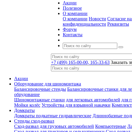
Акции
Полезное
О компании
О компании
Новости
Согласие н
конфиденциальности
Реквизиты
Форум
Контакты
+7 (499) 165-00-00, 165-33-63
Заказать з
Акции
Оборудование для шиномонтажа
Балансировочные стенды
Балансировочные станки для ле
обрудование
Шиномонтажные станки
для легковых автомобилей
для 
Мойки колёс
Устройства для взрывной накачки
Комплект
Домкраты
Домкраты подкатные гидравлические
Длиннобазные под
Стенды сход-развал
Сход-развал для грузовых автомобилей
Компьютерные
Л
Сход-развал для тракторов и сельхозтехники
Сход-развал