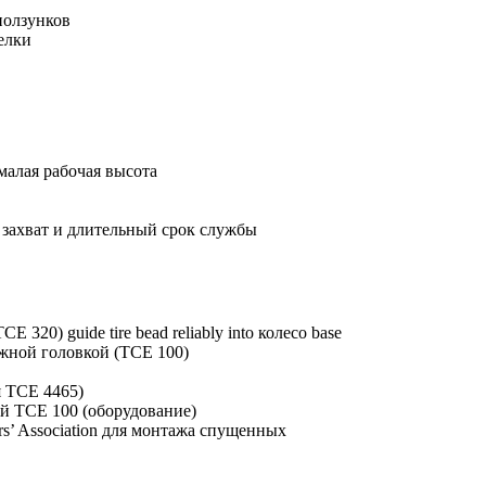
ползунков
елки
алая рабочая высота
захват и длительный срок службы
E 320) guide tire bead reliably into колесо base
жной головкой (TCE 100)
я TCE 4465)
й TCE 100 (оборудование)
s’ Association для монтажа спущенных