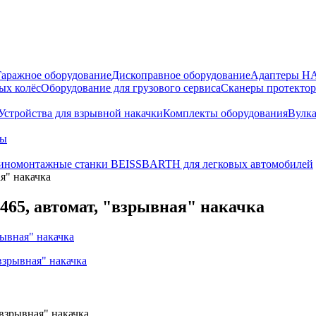
Гаражное оборудование
Дископравное оборудование
Адаптеры 
ых колёс
Оборудование для грузового сервиса
Сканеры протекто
Устройства для взрывной накачки
Комплекты оборудования
Вулк
ры
номонтажные станки BEISSBARTH для легковых автомобилей
я" накачка
5, автомат, "взрывная" накачка
взрывная" накачка