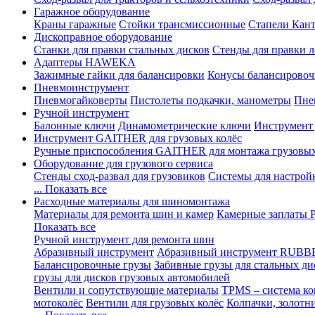
Гаражное оборудование
Краны гаражные
Стойки трансмиссионные
Стапели Кант
Дископравное оборудование
Станки для правки стальных дисков
Стенды для правки л
Адаптеры HAWEKA
Зажимные гайки для балансировки
Конусы балансировоч
Пневмоинструмент
Пневмогайковерты
Пистолеты подкачки, манометры
Пне
Ручной инструмент
Балонные ключи
Динамометрические ключи
Инструмент
Инструмент GAITHER для грузовых колёс
Ручные приспособления GAITHER для монтажа грузовы
Оборудование для грузового сервиса
Стенды сход-развал для грузовиков
Системы для настрой
... Показать все
Расходные материалы для шиномонтажа
Материалы для ремонта шин и камер
Камерные заплаты
Показать все
Ручной инструмент для ремонта шин
Абразивный инструмент
Абразивный инструмент RUBB
Балансировочные грузы
Забивные грузы для стальных ди
грузы для дисков грузовых автомобилей
Вентили и сопутствующие материалы
TPMS – система ко
мотоколёс
Вентили для грузовых колёс
Колпачки, золотн