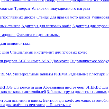
ователи
Траверсы
Установки индукционного нагрева
егкосплавных дисков
Стенды для правки мото дисков
Универсал
ных станков
Адаптеры для легковых колёс
Адаптеры для грузов
вмодрели
Фитинги соединительные
 для шиномонтажа
х шин
Специальный инструмент для грузовых колёс
ки радаров ACC и камер ASAP
Домкраты
Гидравлическое обору
 PREMA
Универсальные заплаты PREMA
Радиальные пластыри
ERHOG для ремонта шин
Абразивный инструмент SHERBO для 
сков легковых автомобилей
Забивные грузы для легкосплавных 
нтроля давления в шинах
Вентили для колёс легковых автомоби
ики для колёсных вентилей
... Показать все