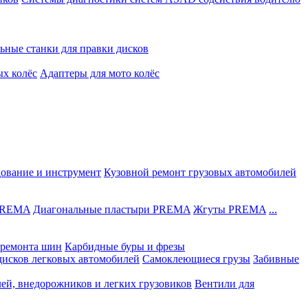
ьные станки для правки дисков
ых колёс
Адаптеры для мото колёс
дование и инструмент
Кузовной ремонт грузовых автомобилей
 PREMA
Диагональные пластыри PREMA
Жгуты PREMA
...
ремонта шин
Карбидные буры и фрезы
дисков легковых автомобилей
Самоклеющиеся грузы
Забивные
лей, внедорожников и легких грузовиков
Вентили для