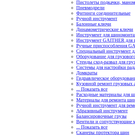
Пистолеты подкачки, мано
Пневмодрели
Фитинги соединительные
Ручной инструмент
Балонные ключи
Динамометрические ключи
Инструмент для шиномонт
Инструмент GAITHER для г
Ручные приспособления GA
Специальный инструмент дл
Оборудование для грузового
Стенды сход-развал для гру
Системы для настройки ра
Домкраты
Гидравлическое оборудован
Кузовной ремонт грузовых 
... Показать все
Расходные материалы для 
Материалы для ремонта шин
Ручной инструмент для рем
Абразивный инструмент
Балансировочные грузы
Вентили и сопутствующие 
... Показать все
Сканеры протектора шин