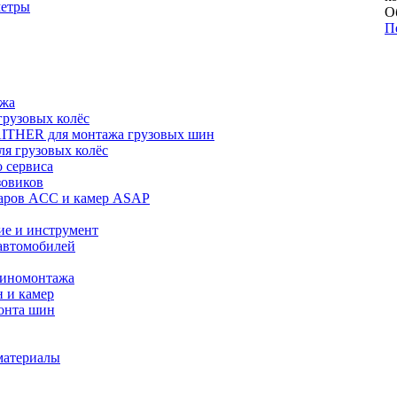
метры
О
П
ажа
рузовых колёс
ITHER для монтажа грузовых шин
я грузовых колёс
 сервиса
зовиков
даров ACC и камер ASAP
ие и инструмент
автомобилей
шиномонтажа
 и камер
онта шин
материалы