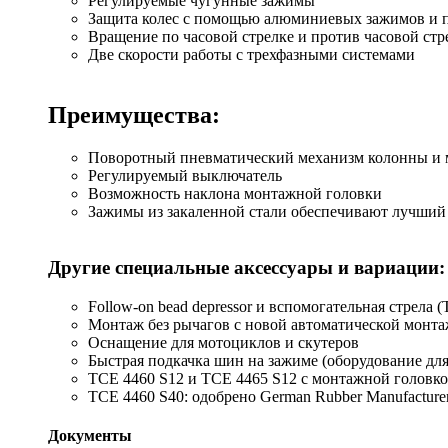
Регулируемые чугунные зажимы
Защита колес с помощью алюминиевых зажимов и 
Вращение по часовой стрелке и против часовой стр
Две скорости работы с трехфазными системами
Преимущества:
Поворотный пневматический механизм колонны и м
Регулируемый выключатель
Возможность наклона монтажной головки
Зажимы из закаленной стали обеспечивают лучший 
Другие специальные аксессуары и вариации:
Follow-on bead depressor и вспомогательная стрела (TC
Монтаж без рычагов с новой автоматической монта
Оснащение для мотоциклов и скутеров
Быстрая подкачка шин на зажиме (оборудование дл
TCE 4460 S12 и TCE 4465 S12 с монтажной головко
TCE 4460 S40: одобрено German Rubber Manufacturer
Документы