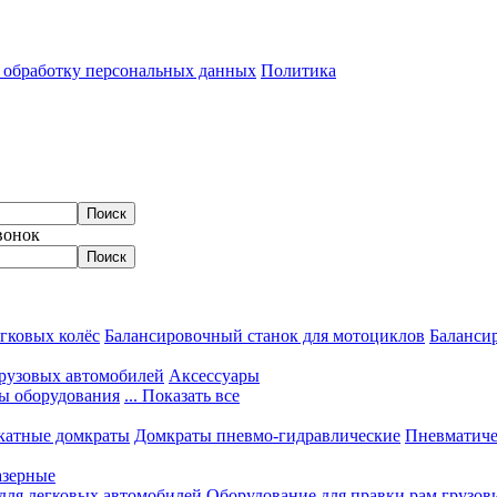
а обработку персональных данных
Политика
вонок
гковых колёс
Балансировочный станок для мотоциклов
Балансир
грузовых автомобилей
Аксессуары
ы оборудования
... Показать все
катные домкраты
Домкраты пневмо-гидравлические
Пневматиче
азерные
 для легковых автомобилей
Оборудование для правки рам грузов