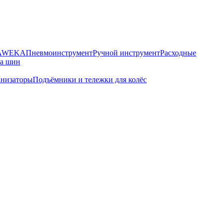
HAWEKA
Пневмоинструмент
Ручной инструмент
Расходные
ра шин
анизаторы
Подъёмники и тележки для колёс