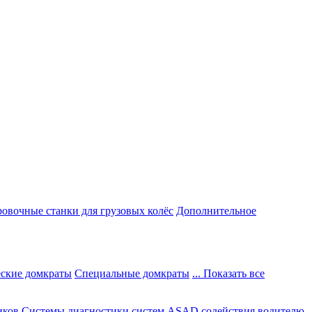
овочные станки для грузовых колёс
Дополнительное
ские домкраты
Специальные домкраты
... Показать все
иков
Системы диагностики систем ASAD содействия водителю