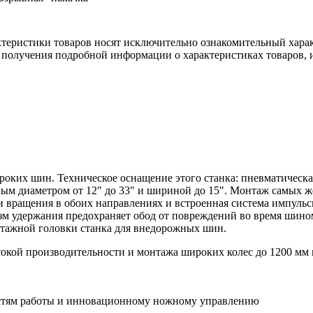
ктеристики товаров носят исключительно ознакомительный хара
 получения подробной информации о характеристиках товаров, и
роких шин. Техническое оснащение этого станка: пневматическ
ным диаметром от 12" до 33" и шириной до 15". Монтаж самых ж
и вращения в обоих направлениях и встроенная система импульс
зм удержания предохраняет обод от повреждений во время шино
тажной головки станка для внедорожных шин.
окой производительности и монтажа широких колес до 1200 мм 
остям работы и инновационному ножному управлению