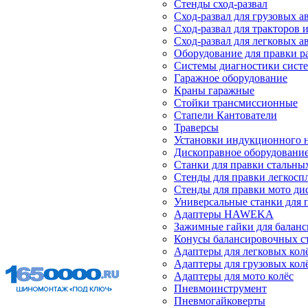
Стенды сход-развал
Сход-развал для грузовых 
Сход-развал для тракторов 
Сход-развал для легковых 
Оборудование для правки р
Системы диагностики сист
Гаражное оборудование
Краны гаражные
Стойки трансмиссионные
Стапели Кантователи
Траверсы
Установки индукционного 
Дископравное оборудовани
Станки для правки стальны
Стенды для правки легкосп
Стенды для правки мото ди
Универсальные станки для 
Адаптеры HAWEKA
Зажимные гайки для балан
Конусы балансировочных с
Адаптеры для легковых кол
Адаптеры для грузовых кол
Адаптеры для мото колёс
Пневмоинструмент
Пневмогайковерты