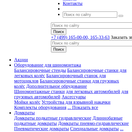
Контакты
+7 (499) 165-00-00, 165-33-63
Заказать з
Акции
Оборудование для шиномонтажа
Балансировочные стенды
Балансировочные станки для
легковых колёс
Балансировочный станок для
мотоциклов
Балансировочные станки для грузовых
колёс
Дополнительное обрудование
Шиномонтажные станки
для легковых автомобилей
для
грузовых автомобилей
Аксессуары
Мойки колёс
Устройства для взрывной накачки
Комплекты оборудования
... Показать все
Домкраты
Домкраты подкатные гидравлические
Длиннобазные
подкатные домкраты
Домкраты пневмо-гидравлические
Пневматические домкраты
Специальные домкраты
...