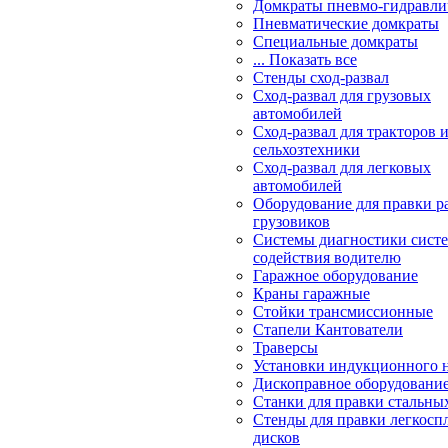
Домкраты пневмо-гидравли
Пневматические домкраты
Специальные домкраты
... Показать все
Стенды сход-развал
Сход-развал для грузовых
автомобилей
Сход-развал для тракторов 
сельхозтехники
Сход-развал для легковых
автомобилей
Оборудование для правки р
грузовиков
Системы диагностики сис
содействия водителю
Гаражное оборудование
Краны гаражные
Стойки трансмиссионные
Стапели Кантователи
Траверсы
Установки индукционного 
Дископравное оборудовани
Станки для правки стальны
Стенды для правки легкосп
дисков