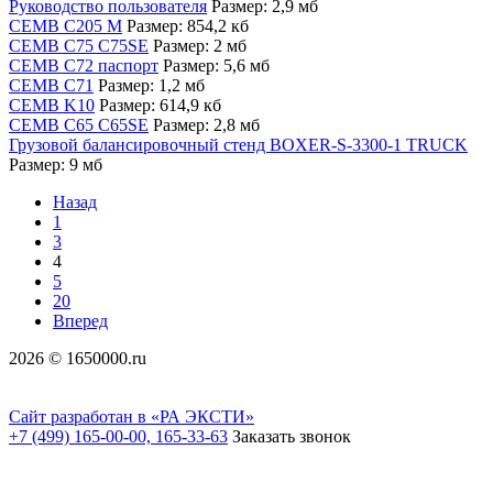
Руководство пользователя
Размер: 2,9 мб
CEMB С205 М
Размер: 854,2 кб
CEMB С75 С75SE
Размер: 2 мб
СЕМВ С72 паспорт
Размер: 5,6 мб
CEMB С71
Размер: 1,2 мб
CEMB K10
Размер: 614,9 кб
CEMB C65 C65SE
Размер: 2,8 мб
Грузовой балансировочный стенд BOXER-S-3300-1 TRUCK
Размер: 9 мб
Назад
1
3
4
5
20
Вперед
2026 © 1650000.ru
Сайт разработан в «РА ЭКСТИ»
+7 (499) 165-00-00, 165-33-63
Заказать звонок