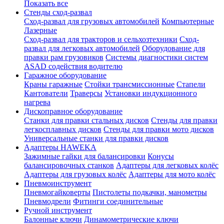
Показать все
Стенды сход-развал
Сход-развал для грузовых автомобилей
Компьютерные
Лазерные
Сход-развал для тракторов и сельхозтехники
Сход-
развал для легковых автомобилей
Оборудование для
правки рам грузовиков
Системы диагностики систем
ASAD содействия водителю
Гаражное оборудование
Краны гаражные
Стойки трансмиссионные
Стапели
Кантователи
Траверсы
Установки индукционного
нагрева
Дископравное оборудование
Станки для правки стальных дисков
Стенды для правки
легкосплавных дисков
Стенды для правки мото дисков
Универсальные станки для правки дисков
Адаптеры HAWEKA
Зажимные гайки для балансировки
Конусы
балансировочных станков
Адаптеры для легковых колёс
Адаптеры для грузовых колёс
Адаптеры для мото колёс
Пневмоинструмент
Пневмогайковерты
Пистолеты подкачки, манометры
Пневмодрели
Фитинги соединительные
Ручной инструмент
Балонные ключи
Динамометрические ключи