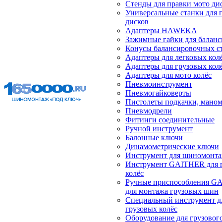
Стенды для правки мото ди
Универсальные станки для 
дисков
Адаптеры HAWEKA
Зажимные гайки для балан
Конусы балансировочных с
Адаптеры для легковых кол
Адаптеры для грузовых кол
Адаптеры для мото колёс
Пневмоинструмент
Пневмогайковерты
Пистолеты подкачки, мано
Пневмодрели
Фитинги соединительные
Ручной инструмент
Балонные ключи
Динамометрические ключи
Инструмент для шиномонт
Инструмент GAITHER для 
колёс
Ручные приспособления G
для монтажа грузовых шин
Специальный инструмент д
грузовых колёс
Оборудование для грузового