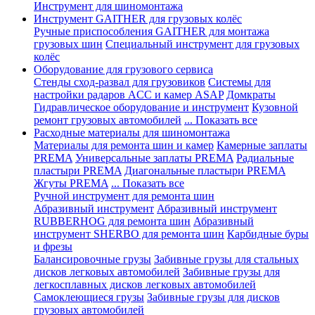
Инструмент для шиномонтажа
Инструмент GAITHER для грузовых колёс
Ручные приспособления GAITHER для монтажа
грузовых шин
Специальный инструмент для грузовых
колёс
Оборудование для грузового сервиса
Стенды сход-развал для грузовиков
Системы для
настройки радаров ACC и камер ASAP
Домкраты
Гидравлическое оборудование и инструмент
Кузовной
ремонт грузовых автомобилей
... Показать все
Расходные материалы для шиномонтажа
Материалы для ремонта шин и камер
Камерные заплаты
PREMA
Универсальные заплаты PREMA
Радиальные
пластыри PREMA
Диагональные пластыри PREMA
Жгуты PREMA
... Показать все
Ручной инструмент для ремонта шин
Абразивный инструмент
Абразивный инструмент
RUBBERHOG для ремонта шин
Абразивный
инструмент SHERBO для ремонта шин
Карбидные буры
и фрезы
Балансировочные грузы
Забивные грузы для стальных
дисков легковых автомобилей
Забивные грузы для
легкосплавных дисков легковых автомобилей
Самоклеющиеся грузы
Забивные грузы для дисков
грузовых автомобилей