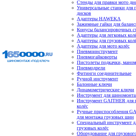
Стенды для правки мото ди
Универсальные станки для 
дисков
Адаптеры HAWEKA
Зажимные гайки для балан
Конусы балансировочных с
Адаптеры для легковых кол
Адаптеры для грузовых кол
Адаптеры для мото колёс
Пневмоинструмент
Пневмогайковерты
Пистолеты подкачки, мано
Пневмодрели
Фитинги соединительные
Ручной инструмент
Балонные ключи
Динамометрические ключи
Инструмент для шиномонт
Инструмент GAITHER для 
колёс
Ручные приспособления G
для монтажа грузовых шин
Специальный инструмент д
грузовых колёс
Оборудование для грузового