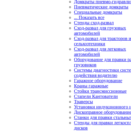
Домкраты пневмо-гидравли
Пневматические домкраты
Специальные домкраты
... Показать все
Стенды сход-развал
Сход-развал для грузовых
автомобилей
Сход-развал для тракторов 
сельхозтехники
Сход-развал для легковых
автомобилей
Оборудование для правки р
грузовиков
Системы диагностики сис
содействия водителю
Гаражное оборудование
Краны гаражные
Стойки трансмиссионные
Стапели Кантователи
Траверсы
Установки индукционного 
Дископравное оборудовани
Станки для правки стальны
Стенды для правки легкосп
дисков