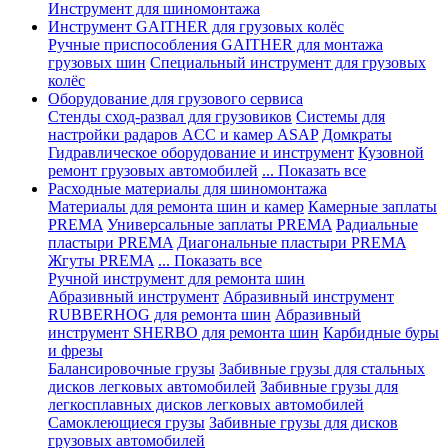
Инструмент для шиномонтажа
Инструмент GAITHER для грузовых колёс
Ручные приспособления GAITHER для монтажа
грузовых шин
Специальный инструмент для грузовых
колёс
Оборудование для грузового сервиса
Стенды сход-развал для грузовиков
Системы для
настройки радаров ACC и камер ASAP
Домкраты
Гидравлическое оборудование и инструмент
Кузовной
ремонт грузовых автомобилей
... Показать все
Расходные материалы для шиномонтажа
Материалы для ремонта шин и камер
Камерные заплаты
PREMA
Универсальные заплаты PREMA
Радиальные
пластыри PREMA
Диагональные пластыри PREMA
Жгуты PREMA
... Показать все
Ручной инструмент для ремонта шин
Абразивный инструмент
Абразивный инструмент
RUBBERHOG для ремонта шин
Абразивный
инструмент SHERBO для ремонта шин
Карбидные буры
и фрезы
Балансировочные грузы
Забивные грузы для стальных
дисков легковых автомобилей
Забивные грузы для
легкосплавных дисков легковых автомобилей
Самоклеющиеся грузы
Забивные грузы для дисков
грузовых автомобилей