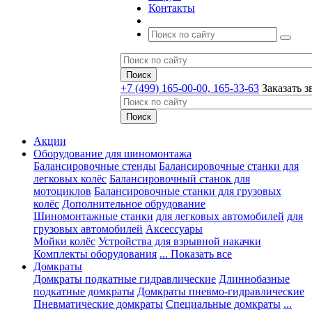
Контакты
+7 (499) 165-00-00, 165-33-63
Заказать з
Акции
Оборудование для шиномонтажа
Балансировочные стенды
Балансировочные станки для
легковых колёс
Балансировочный станок для
мотоциклов
Балансировочные станки для грузовых
колёс
Дополнительное обрудование
Шиномонтажные станки
для легковых автомобилей
для
грузовых автомобилей
Аксессуары
Мойки колёс
Устройства для взрывной накачки
Комплекты оборудования
... Показать все
Домкраты
Домкраты подкатные гидравлические
Длиннобазные
подкатные домкраты
Домкраты пневмо-гидравлические
Пневматические домкраты
Специальные домкраты
...