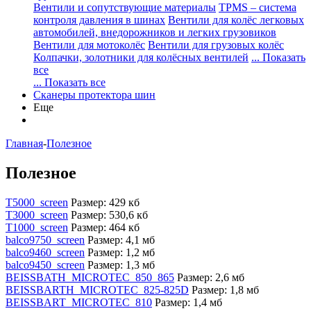
Вентили и сопутствующие материалы
TPMS – система
контроля давления в шинах
Вентили для колёс легковых
автомобилей, внедорожников и легких грузовиков
Вентили для мотоколёс
Вентили для грузовых колёс
Колпачки, золотники для колёсных вентилей
... Показать
все
... Показать все
Сканеры протектора шин
Еще
Главная
-
Полезное
Полезное
T5000_screen
Размер: 429 кб
Т3000_screen
Размер: 530,6 кб
T1000_screen
Размер: 464 кб
balco9750_screen
Размер: 4,1 мб
balco9460_screen
Размер: 1,2 мб
balco9450_screen
Размер: 1,3 мб
BEISSBATH_MICROTEC_850_865
Размер: 2,6 мб
BEISSBARTH_MICROTEC_825-825D
Размер: 1,8 мб
BEISSBART_MICROTEC_810
Размер: 1,4 мб