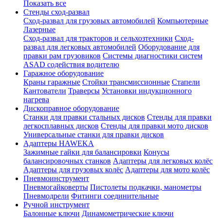
Показать все
Стенды сход-развал
Сход-развал для грузовых автомобилей
Компьютерные
Лазерные
Сход-развал для тракторов и сельхозтехники
Сход-
развал для легковых автомобилей
Оборудование для
правки рам грузовиков
Системы диагностики систем
ASAD содействия водителю
Гаражное оборудование
Краны гаражные
Стойки трансмиссионные
Стапели
Кантователи
Траверсы
Установки индукционного
нагрева
Дископравное оборудование
Станки для правки стальных дисков
Стенды для правки
легкосплавных дисков
Стенды для правки мото дисков
Универсальные станки для правки дисков
Адаптеры HAWEKA
Зажимные гайки для балансировки
Конусы
балансировочных станков
Адаптеры для легковых колёс
Адаптеры для грузовых колёс
Адаптеры для мото колёс
Пневмоинструмент
Пневмогайковерты
Пистолеты подкачки, манометры
Пневмодрели
Фитинги соединительные
Ручной инструмент
Балонные ключи
Динамометрические ключи