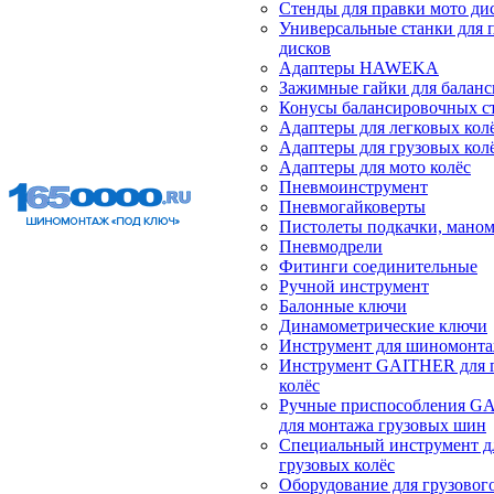
Стенды для правки мото ди
Универсальные станки для 
дисков
Адаптеры HAWEKA
Зажимные гайки для балан
Конусы балансировочных с
Адаптеры для легковых кол
Адаптеры для грузовых кол
Адаптеры для мото колёс
Пневмоинструмент
Пневмогайковерты
Пистолеты подкачки, мано
Пневмодрели
Фитинги соединительные
Ручной инструмент
Балонные ключи
Динамометрические ключи
Инструмент для шиномонт
Инструмент GAITHER для 
колёс
Ручные приспособления G
для монтажа грузовых шин
Специальный инструмент д
грузовых колёс
Оборудование для грузового