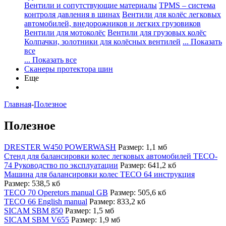
Вентили и сопутствующие материалы
TPMS – система
контроля давления в шинах
Вентили для колёс легковых
автомобилей, внедорожников и легких грузовиков
Вентили для мотоколёс
Вентили для грузовых колёс
Колпачки, золотники для колёсных вентилей
... Показать
все
... Показать все
Сканеры протектора шин
Еще
Главная
-
Полезное
Полезное
DRESTER W450 POWERWASH
Размер: 1,1 мб
Стенд для балансировки колес легковых автомобилей TECO-
74 Руководство по эксплуатации
Размер: 641,2 кб
Машина для балансировки колес TECO 64 инструкция
Размер: 538,5 кб
TECO 70 Operetors manual GB
Размер: 505,6 кб
TECO 66 English manual
Размер: 833,2 кб
SICAM SBM 850
Размер: 1,5 мб
SICAM SBM V655
Размер: 1,9 мб