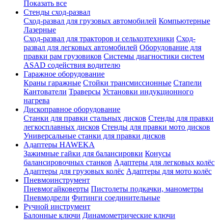
Показать все
Стенды сход-развал
Сход-развал для грузовых автомобилей
Компьютерные
Лазерные
Сход-развал для тракторов и сельхозтехники
Сход-
развал для легковых автомобилей
Оборудование для
правки рам грузовиков
Системы диагностики систем
ASAD содействия водителю
Гаражное оборудование
Краны гаражные
Стойки трансмиссионные
Стапели
Кантователи
Траверсы
Установки индукционного
нагрева
Дископравное оборудование
Станки для правки стальных дисков
Стенды для правки
легкосплавных дисков
Стенды для правки мото дисков
Универсальные станки для правки дисков
Адаптеры HAWEKA
Зажимные гайки для балансировки
Конусы
балансировочных станков
Адаптеры для легковых колёс
Адаптеры для грузовых колёс
Адаптеры для мото колёс
Пневмоинструмент
Пневмогайковерты
Пистолеты подкачки, манометры
Пневмодрели
Фитинги соединительные
Ручной инструмент
Балонные ключи
Динамометрические ключи