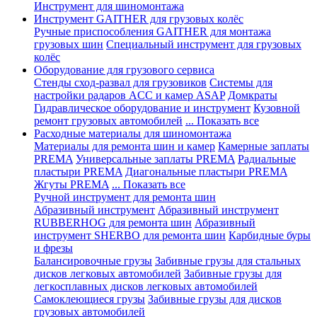
Инструмент для шиномонтажа
Инструмент GAITHER для грузовых колёс
Ручные приспособления GAITHER для монтажа
грузовых шин
Специальный инструмент для грузовых
колёс
Оборудование для грузового сервиса
Стенды сход-развал для грузовиков
Системы для
настройки радаров ACC и камер ASAP
Домкраты
Гидравлическое оборудование и инструмент
Кузовной
ремонт грузовых автомобилей
... Показать все
Расходные материалы для шиномонтажа
Материалы для ремонта шин и камер
Камерные заплаты
PREMA
Универсальные заплаты PREMA
Радиальные
пластыри PREMA
Диагональные пластыри PREMA
Жгуты PREMA
... Показать все
Ручной инструмент для ремонта шин
Абразивный инструмент
Абразивный инструмент
RUBBERHOG для ремонта шин
Абразивный
инструмент SHERBO для ремонта шин
Карбидные буры
и фрезы
Балансировочные грузы
Забивные грузы для стальных
дисков легковых автомобилей
Забивные грузы для
легкосплавных дисков легковых автомобилей
Самоклеющиеся грузы
Забивные грузы для дисков
грузовых автомобилей