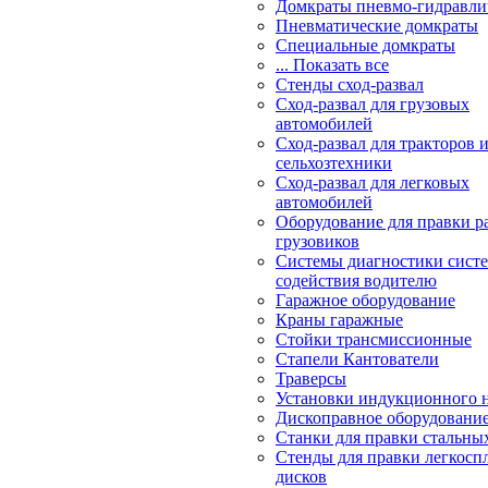
Домкраты пневмо-гидравли
Пневматические домкраты
Специальные домкраты
... Показать все
Стенды сход-развал
Сход-развал для грузовых
автомобилей
Сход-развал для тракторов 
сельхозтехники
Сход-развал для легковых
автомобилей
Оборудование для правки р
грузовиков
Системы диагностики сис
содействия водителю
Гаражное оборудование
Краны гаражные
Стойки трансмиссионные
Стапели Кантователи
Траверсы
Установки индукционного 
Дископравное оборудовани
Станки для правки стальны
Стенды для правки легкосп
дисков